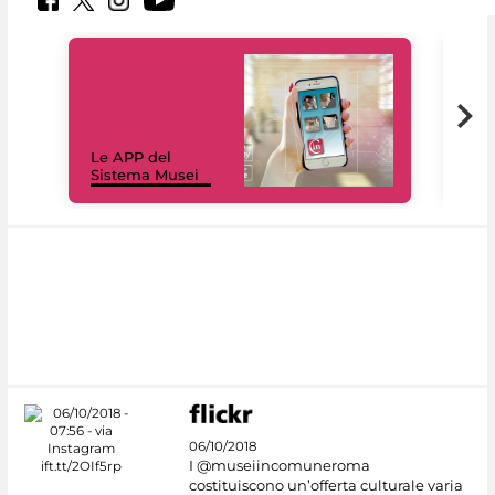
Il 
Le APP del
Mus
Sistema Musei
net
06/10/2018
I @museiincomuneroma
costituiscono un’offerta culturale varia