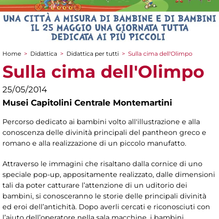
Home
>
Didattica
>
Didattica per tutti
>
Sulla cima dell'Olimpo
Tu sei qui
Sulla cima dell'Olimpo
25/05/2014
Musei Capitolini Centrale Montemartini
Percorso dedicato ai bambini volto all'illustrazione e alla
conoscenza delle divinità principali del pantheon greco e
romano e alla realizzazione di un piccolo manufatto.
Attraverso le immagini che risaltano dalla cornice di uno
speciale pop-up, appositamente realizzato, dalle dimensioni
tali da poter catturare l’attenzione di un uditorio dei
bambini, si conosceranno le storie delle principali divinità
ed eroi dell’antichità. Dopo averli cercati e riconosciuti con
l’aiuto dell’operatore nella sala macchine, i bambini