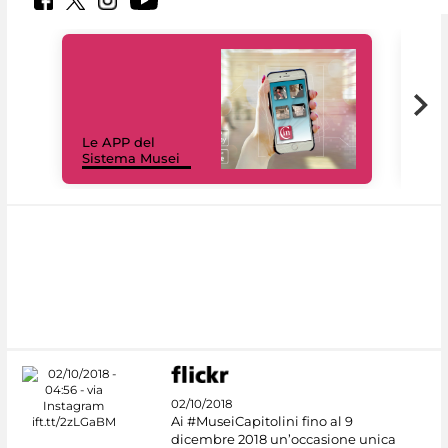
Il 
Le APP del
Mus
Sistema Musei
net
02/10/2018
Ai #MuseiCapitolini fino al 9
dicembre 2018 un’occasione unica