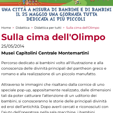
Home
>
Didattica
>
Didattica per tutti
>
Sulla cima dell'Olimpo
Tu sei qui
Sulla cima dell'Olimpo
25/05/2014
Musei Capitolini Centrale Montemartini
Percorso dedicato ai bambini volto all'illustrazione e alla
conoscenza delle divinità principali del pantheon greco e
romano e alla realizzazione di un piccolo manufatto.
Attraverso le immagini che risaltano dalla cornice di uno
speciale pop-up, appositamente realizzato, dalle dimensioni
tali da poter catturare l’attenzione di un uditorio dei
bambini, si conosceranno le storie delle principali divinità
ed eroi dell’antichità. Dopo averli cercati e riconosciuti con
l’aiuto dell’operatore nella sala macchine, i bambini