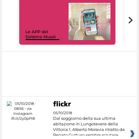
Il 
Le APP del
Mus
Sistema Musei
net
05/10/2018
Dal soggiorno della sua ultima
abitazione in Lungotevere della
Vittoria 1, Alberto Moravia ritratto da
Renato Guttuso sembra scrutare