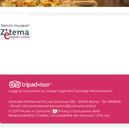
Servizi museali
Leggi le recensioni su:
Musei Capitolini Centrale Montemartini
Centrale Montemartini, via Ostiense 106 - 00154 Roma - Tel. 060608
- Email: info.centralemontemartini@comune.roma.it
© 2017 Musei in Comune
/
Privacy
/
Esclusione delle
Responsabilità
/
Credits
/
Accessibilità del sito web
/
XML-rss