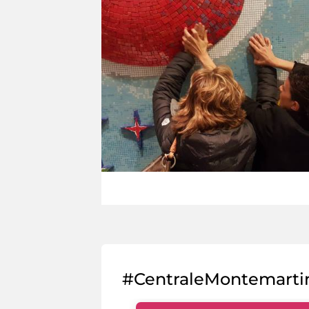
#CentraleMontemarti