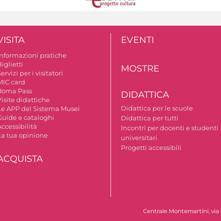
VISITA
EVENTI
Informazioni pratiche
iglietti
MOSTRE
ervizi per i visitatori
MIC card
Roma Pass
DIDATTICA
isite didattiche
Didattica per le scuole
Le APP del Sistema Musei
Guide e cataloghi
Didattica per tutti
ccessibilità
Incontri per docenti e studenti
La tua opinione
universitari
Progetti accessibili
ACQUISTA
Centrale Montemartini, via 