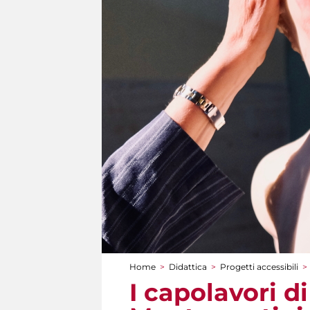
Home
>
Didattica
>
Progetti accessibili
>
Tu sei qui
I capolavori d