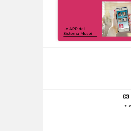
Le APP del
Sistema Musei
mus