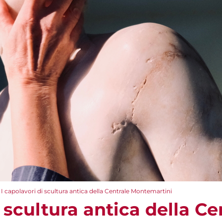
I capolavori di scultura antica della Centrale Montemartini
i scultura antica della Ce