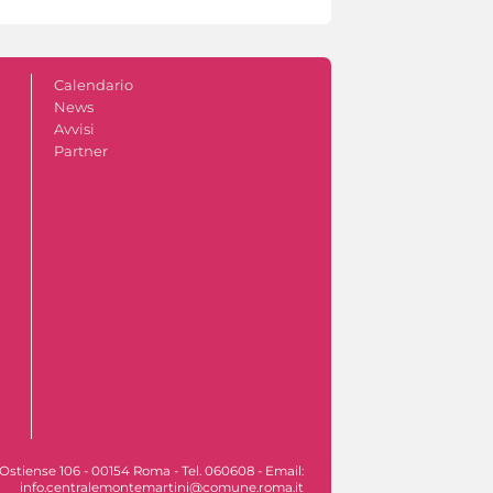
Calendario
News
Avvisi
Partner
Ostiense 106 - 00154 Roma - Tel. 060608 - Email:
info.centralemontemartini@comune.roma.it