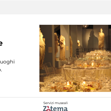
e
 luoghi
.
Servizi museali