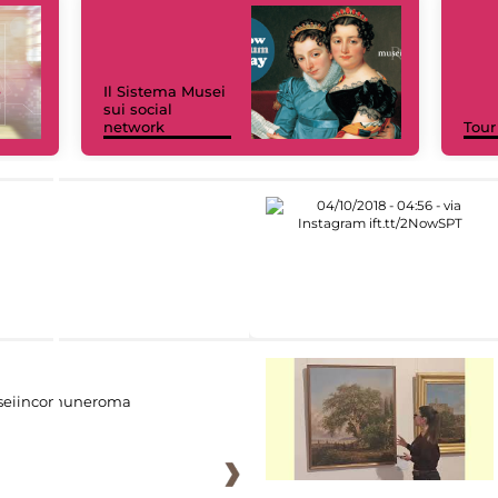
Il Sistema Musei
sui social
network
Tour
eiincomuneroma