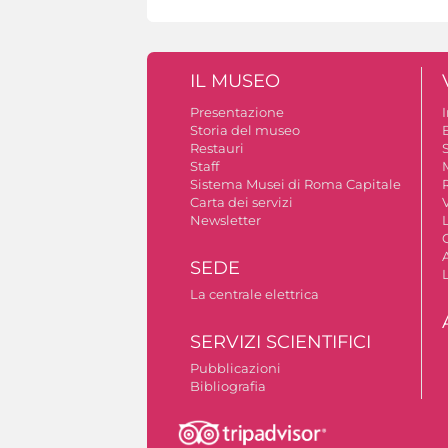
IL MUSEO
Presentazione
Storia del museo
B
Restauri
S
Staff
Sistema Musei di Roma Capitale
Carta dei servizi
V
Newsletter
A
SEDE
La centrale elettrica
SERVIZI SCIENTIFICI
Pubblicazioni
Bibliografia
Autorizzazione riprese fotografiche