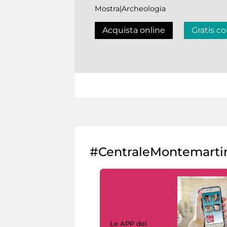
Mostra|Archeologia
Acquista online
Gratis co
#CentraleMontemarti
Le APP del