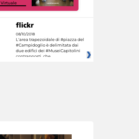
 Virtuale
Culture
08/10/2018
L'area trapezoidale di #piazza del
#Campidoglio è delimitata dai
due edifici dei #MuseiCapitolini
contrapposti, che