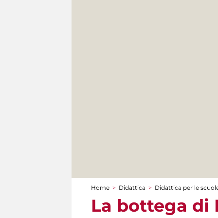
Home
>
Didattica
>
Didattica per le scuol
Tu sei qui
La bottega di 