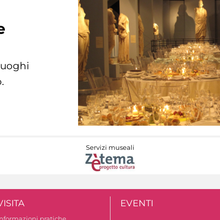
e
 luoghi
.
Servizi museali
VISITA
EVENTI
Informazioni pratiche