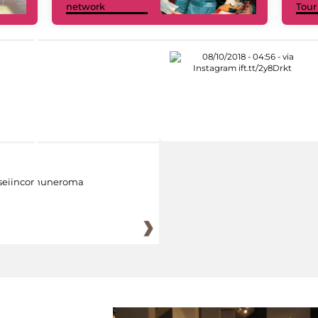
network
Tour
eiincomuneroma