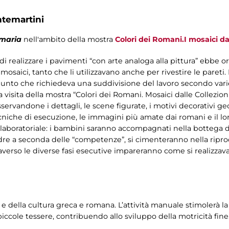
ntemartini
imaria
nell'ambito della mostra
Colori dei Romani.I mosaici dal
 di realizzare i pavimenti “con arte analoga alla pittura” ebbe 
mosaici, tanto che li utilizzavano anche per rivestire le pareti
punto che richiedeva una suddivisione del lavoro secondo varie 
 visita della mostra “Colori dei Romani. Mosaici dalle Collezion
sservandone i dettagli, le scene figurate, i motivi decorativi ge
ecniche di esecuzione, le immagini più amate dai romani e il lor
o-laboratoriale: i bambini saranno accompagnati nella bottega d
squadre a seconda delle “competenze”, si cimenteranno nella ripr
averso le diverse fasi esecutive impareranno come si realizzav
 della cultura greca e romana. L’attività manuale stimolerà la 
ccole tessere, contribuendo allo sviluppo della motricità fine