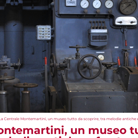
La Centrale Montemartini, un museo tutto da scoprire, tra melodie antiche 
ontemartini, un museo t