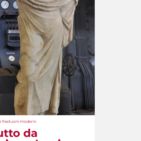
e frastuoni moderni
utto da