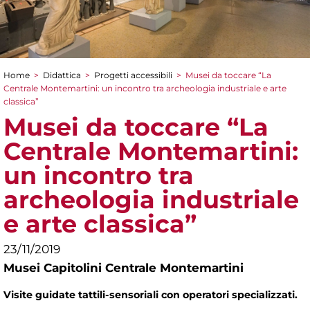
Home
>
Didattica
>
Progetti accessibili
>
Musei da toccare “La
Tu sei qui
Centrale Montemartini: un incontro tra archeologia industriale e arte
classica”
Musei da toccare “La
Centrale Montemartini:
un incontro tra
archeologia industriale
e arte classica”
23/11/2019
Musei Capitolini Centrale Montemartini
Visite guidate tattili-sensoriali con operatori specializzati.