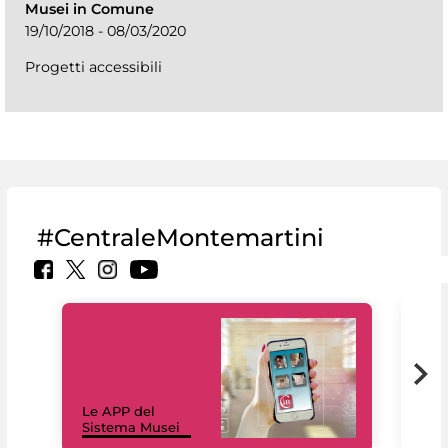
Musei in Comune
19/10/2018 - 08/03/2020
Progetti accessibili
#CentraleMontemartini
Il 
Le APP del
Mus
Sistema Musei
net