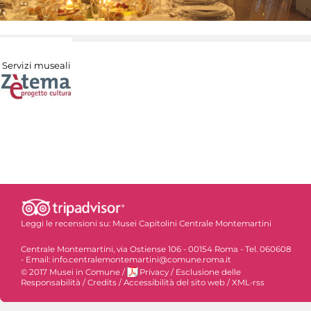
Servizi museali
Leggi le recensioni su:
Musei Capitolini Centrale Montemartini
Centrale Montemartini, via Ostiense 106 - 00154 Roma - Tel. 060608
- Email: info.centralemontemartini@comune.roma.it
© 2017 Musei in Comune
/
Privacy
/
Esclusione delle
Responsabilità
/
Credits
/
Accessibilità del sito web
/
XML-rss