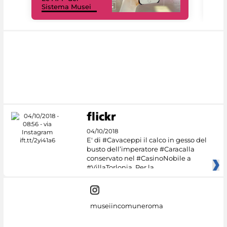
Sistema Musei
net
04/10/2018
E' di #Cavaceppi il calco in gesso del
busto dell’imperatore #Caracalla
conservato nel #CasinoNobile a
#VillaTorlonia. Per la
museiincomuneroma