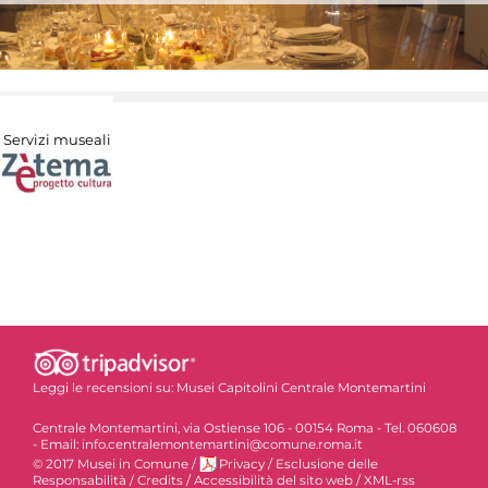
Servizi museali
Leggi le recensioni su:
Musei Capitolini Centrale Montemartini
Centrale Montemartini, via Ostiense 106 - 00154 Roma - Tel. 060608
- Email: info.centralemontemartini@comune.roma.it
© 2017 Musei in Comune
/
Privacy
/
Esclusione delle
Responsabilità
/
Credits
/
Accessibilità del sito web
/
XML-rss