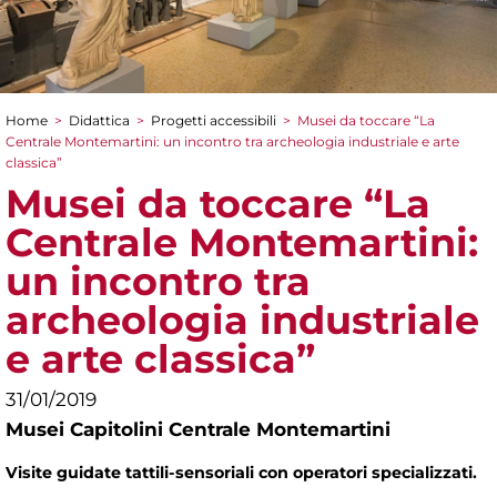
Home
>
Didattica
>
Progetti accessibili
>
Musei da toccare “La
Tu sei qui
Centrale Montemartini: un incontro tra archeologia industriale e arte
classica”
Musei da toccare “La
Centrale Montemartini:
un incontro tra
archeologia industriale
e arte classica”
31/01/2019
Musei Capitolini Centrale Montemartini
Visite guidate tattili-sensoriali con operatori specializzati.