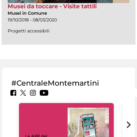
Musei da toccare - Visite tattili
Musei in Comune
19/10/2018 - 08/03/2020
Progetti accessibili
#CentraleMontemartini
Il 
Le APP del
Mus