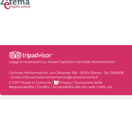
Leggi le recensioni su:
Musei Capitolini Centrale Montemartini
Centrale Montemartini, via Ostiense 106 - 00154 Roma - Tel. 060608
- Email: info.centralemontemartini@comune.roma.it
© 2017 Musei in Comune
/
Privacy
/
Esclusione delle
Responsabilità
/
Credits
/
Accessibilità del sito web
/
XML-rss