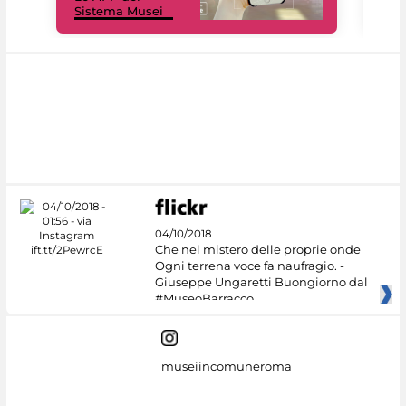
Sistema Musei
net
04/10/2018
Che nel mistero delle proprie onde
Ogni terrena voce fa naufragio. -
Giuseppe Ungaretti Buongiorno dal
#MuseoBarracco
museiincomuneroma