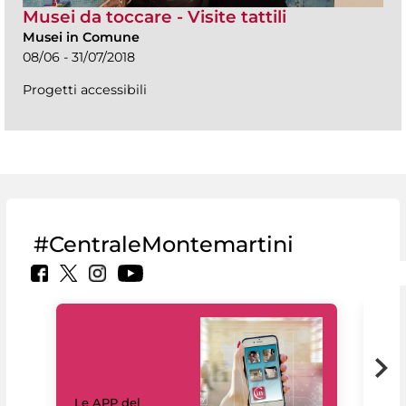
Musei da toccare - Visite tattili
Musei in Comune
08/06 - 31/07/2018
Progetti accessibili
#CentraleMontemartini
Il 
Le APP del
Mus