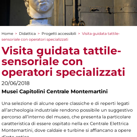
Home
>
Didattica
>
Progetti accessibili
>
Visita guidata tattile-
Tu sei qui
sensoriale con operatori specializzati
Visita guidata tattile-
sensoriale con
operatori specializzati
20/06/2018
Musei Capitolini Centrale Montemartini
Una selezione di alcune opere classiche e di reperti legati
all’archeologia industriale rendono possibile un suggestivo
percorso all’interno del museo, che presenta la particolare
caratteristica di essere ospitato nella ex Centrale Elettrica
Montemartini, dove caldaie e turbine si affiancano a opere