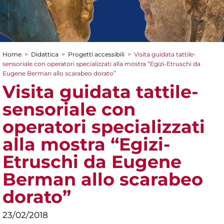
Home
>
Didattica
>
Progetti accessibili
>
Visita guidata tattile-
Tu sei qui
sensoriale con operatori specializzati alla mostra “Egizi-Etruschi da
Eugene Berman allo scarabeo dorato”
Visita guidata tattile-
sensoriale con
operatori specializzati
alla mostra “Egizi-
Etruschi da Eugene
Berman allo scarabeo
dorato”
23/02/2018