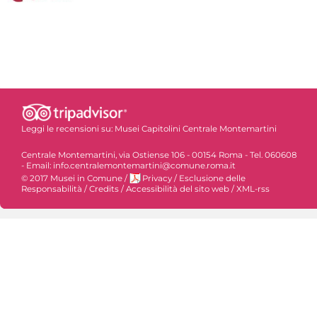
Leggi le recensioni su:
Musei Capitolini Centrale Montemartini
Centrale Montemartini, via Ostiense 106 - 00154 Roma - Tel. 060608
- Email: info.centralemontemartini@comune.roma.it
© 2017 Musei in Comune
/
Privacy
/
Esclusione delle
Responsabilità
/
Credits
/
Accessibilità del sito web
/
XML-rss