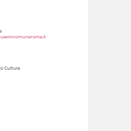
e
useiincomuneroma.it
to Cultura