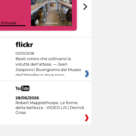
Google Arts &
 Virtuale
Culture
03/10/2018
Beati coloro che coltivano la
voluttà dell'attesa. — Jean
Josipovici Buongiorno dal Museo
dell'#AraPacis dove sono
28/05/2026
Robert Mapplethorpe. Le forme
della bellezza - VIDEO LIS | Derrick
Cross