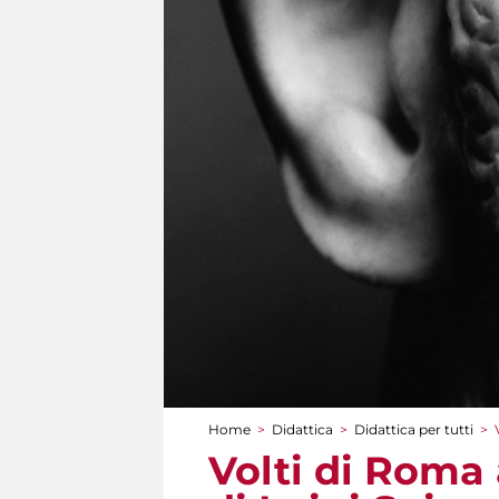
Home
>
Didattica
>
Didattica per tutti
>
Tu sei qui
Volti di Roma 