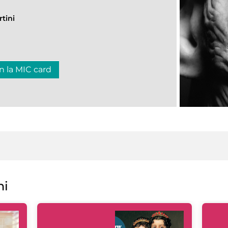
tini
n la MIC card
ni