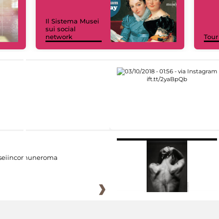
Il Sistema Musei
sui social
network
Tour
eiincomuneroma