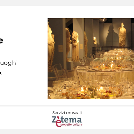
e
 luoghi
.
Servizi museali