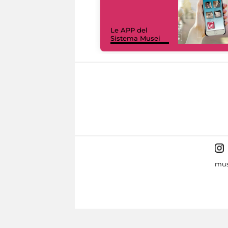
Le APP del
Sistema Musei
mus