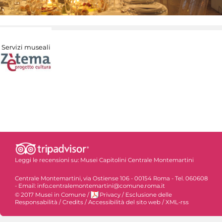
Servizi museali
Leggi le recensioni su:
Musei Capitolini Centrale Montemartini
Centrale Montemartini, via Ostiense 106 - 00154 Roma - Tel. 060608
- Email: info.centralemontemartini@comune.roma.it
© 2017 Musei in Comune
/
Privacy
/
Esclusione delle
Responsabilità
/
Credits
/
Accessibilità del sito web
/
XML-rss