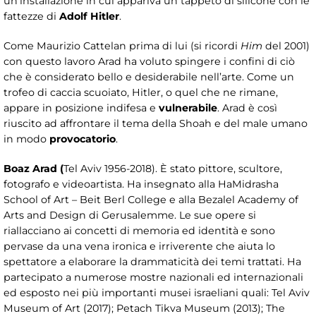
un’installazione in cui appariva un tappeto di silicone con le
fattezze di
Adolf Hitler
.
Come Maurizio Cattelan prima di lui (si ricordi
Him
del 2001)
con questo lavoro Arad ha voluto spingere i confini di ciò
che è considerato bello e desiderabile nell’arte. Come un
trofeo di caccia scuoiato, Hitler, o quel che ne rimane,
appare in posizione indifesa e
vulnerabile
. Arad è così
riuscito ad affrontare il tema della Shoah e del male umano
in modo
provocatorio
.
Boaz Arad (
Tel Aviv 1956-2018). È stato pittore, scultore,
fotografo e videoartista. Ha insegnato alla HaMidrasha
School of Art – Beit Berl College e alla Bezalel Academy of
Arts and Design di Gerusalemme. Le sue opere si
riallacciano ai concetti di memoria ed identità e sono
pervase da una vena ironica e irriverente che aiuta lo
spettatore a elaborare la drammaticità dei temi trattati. Ha
partecipato a numerose mostre nazionali ed internazionali
ed esposto nei più importanti musei israeliani quali: Tel Aviv
Museum of Art (2017); Petach Tikva Museum (2013); The