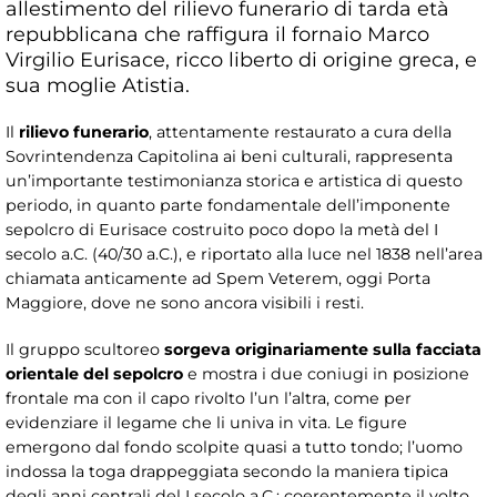
allestimento del rilievo funerario di tarda età
repubblicana che raffigura il fornaio Marco
Virgilio Eurisace, ricco liberto di origine greca, e
sua moglie Atistia.
Il
rilievo funerario
, attentamente restaurato a cura della
Sovrintendenza Capitolina ai beni culturali, rappresenta
un’importante testimonianza storica e artistica di questo
periodo, in quanto parte fondamentale dell’imponente
sepolcro di Eurisace costruito poco dopo la metà del I
secolo a.C. (40/30 a.C.), e riportato alla luce nel 1838 nell’area
chiamata anticamente ad Spem Veterem, oggi Porta
Maggiore, dove ne sono ancora visibili i resti.
Il gruppo scultoreo
sorgeva originariamente sulla facciata
orientale del sepolcro
e mostra i due coniugi in posizione
frontale ma con il capo rivolto l’un l’altra, come per
evidenziare il legame che li univa in vita. Le figure
emergono dal fondo scolpite quasi a tutto tondo; l’uomo
indossa la toga drappeggiata secondo la maniera tipica
degli anni centrali del I secolo a.C.; coerentemente il volto