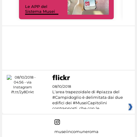
Il 
Le APP del
Mus
Sistema Musei
net
08/10/2018
L'area trapezoidale di #piazza del
#Campidoglio è delimitata dai due
edifici dei #MuseiCapitolini
contrapposti, che con le
museiincomuneroma