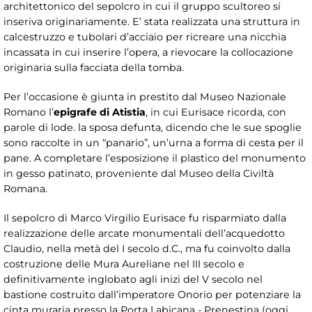
architettonico del sepolcro in cui il gruppo scultoreo si
inseriva originariamente. E’ stata realizzata una struttura in
calcestruzzo e tubolari d’acciaio per ricreare una nicchia
incassata in cui inserire l’opera, a rievocare la collocazione
originaria sulla facciata della tomba.
Per l’occasione è giunta in prestito dal Museo Nazionale
Romano l’
epigrafe di Atistia
, in cui Eurisace ricorda, con
parole di lode. la sposa defunta, dicendo che le sue spoglie
sono raccolte in un “panario”, un’urna a forma di cesta per il
pane. A completare l’esposizione il plastico del monumento
in gesso patinato, proveniente dal Museo della Civiltà
Romana.
Il sepolcro di Marco Virgilio Eurisace fu risparmiato dalla
realizzazione delle arcate monumentali dell’acquedotto
Claudio, nella metà del I secolo d.C., ma fu coinvolto dalla
costruzione delle Mura Aureliane nel III secolo e
definitivamente inglobato agli inizi del V secolo nel
bastione costruito dall’imperatore Onorio per potenziare la
cinta muraria presso la Porta Labicana - Prenestina (oggi