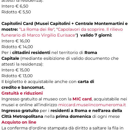
attesti la residenza):
Intero € 6,50
Ridotto € 5,50
Capitolini Card (Musei Capitolini + Centrale Montemartini e
mostre:
“La Roma dei Re"
,
"
Capolavori da scoprire. Il rilievo
funerario di Marco Virgilio Eurisace
"
)
valido 7 giorni:
Intero € 16,00
Ridotto € 14,00
Per i
cittadini residenti
nel territorio di
Roma
Capitale
(mediante esibizione di valido documento che
attesti la residenza):
Intero € 15,00
Ridotto € 13,00
Il biglietto è acquistabile anche con
carta di
credito e bancomat.
Gratuità e riduzioni
Ingresso gratuito al museo con la
MIC card
, acquistabile nei
musei e online all’indirizzo
miccard.museiincomuneroma.it
Ingresso gratuito
per i
residenti a Roma
e nell'area della
Città Metropolitana
nella
prima domenica
di ogni mese
Acquisto on line
La conferma d'ordine stampata dà diritto a saltare la fila in