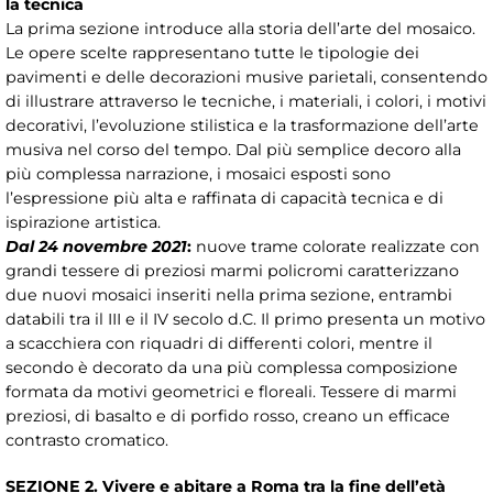
la tecnica
La prima sezione introduce alla storia dell’arte del mosaico.
Le opere scelte rappresentano tutte le tipologie dei
pavimenti e delle decorazioni musive parietali, consentendo
di illustrare attraverso le tecniche, i materiali, i colori, i motivi
decorativi, l’evoluzione stilistica e la trasformazione dell’arte
musiva nel corso del tempo. Dal più semplice decoro alla
più complessa narrazione, i mosaici esposti sono
l’espressione più alta e raffinata di capacità tecnica e di
ispirazione artistica.
Dal 24 novembre 2021
:
nuove trame colorate realizzate con
grandi tessere di preziosi marmi policromi caratterizzano
due nuovi mosaici inseriti nella prima sezione, entrambi
databili tra il III e il IV secolo d.C. Il primo presenta un motivo
a scacchiera con riquadri di differenti colori, mentre il
secondo è decorato da una più complessa composizione
formata da motivi geometrici e floreali. Tessere di marmi
preziosi, di basalto e di porfido rosso, creano un efficace
contrasto cromatico.
SEZIONE 2. Vivere e abitare a Roma tra la fine dell’età