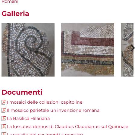
Romani
Galleria
Documenti
I mosaici delle collezioni capitoline
Il mosaico parietale un'invenzione romana
La Basilica Hilariana
La lussuosa domus di Claudius Claudianus sul Quirinale
La nascita dei pavimenti a mosaico