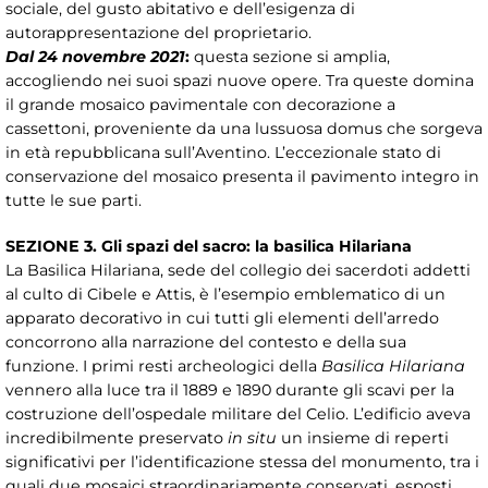
sociale, del gusto abitativo e dell’esigenza di
autorappresentazione del proprietario.
Dal 24 novembre 2021
:
questa sezione si amplia,
accogliendo nei suoi spazi nuove opere. Tra queste domina
il grande mosaico pavimentale con decorazione a
cassettoni, proveniente da una lussuosa domus che sorgeva
in età repubblicana sull’Aventino. L’eccezionale stato di
conservazione del mosaico presenta il pavimento integro in
tutte le sue parti.
SEZIONE 3. Gli spazi del sacro: la basilica Hilariana
La Basilica Hilariana, sede del collegio dei sacerdoti addetti
al culto di Cibele e Attis, è l’esempio emblematico di un
apparato decorativo in cui tutti gli elementi dell’arredo
concorrono alla narrazione del contesto e della sua
funzione. I primi resti archeologici della
Basilica Hilariana
vennero alla luce tra il 1889 e 1890 durante gli scavi per la
costruzione dell’ospedale militare del Celio. L’edificio aveva
incredibilmente preservato
in situ
un insieme di reperti
significativi per l’identificazione stessa del monumento, tra i
quali due mosaici straordinariamente conservati, esposti