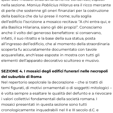
nella sezione.
Manius Poblicius Hilarus
era il ricco mercante
di perle che sostenne gli oneri finanziari per la costruzione
della basilica che da lui prese il nome; sulla soglia
dell’edificio l’iscrizione a mosaico recitava: “A chi entra qui, e
alla Basilica Hilariana, siano gli dèi propizi”. Conosciamo
anche il volto del generoso benefattore: si conservano,
infatti, il suo ritratto e la base della sua statua, posta
all’ingresso dell’edificio, che al momento della straordinaria
scoperta fu accuratamente documentato con tavole
acquarellate, anch’esse esposte in mostra con tutti gli
elementi dell’apparato decorativo scultoreo e musivo.
SEZIONE 4. I mosaici degli edifici funerari nelle necropoli
del suburbio di Roma
Nel repertorio sepolcrale la decorazione – che si tratti di
temi figurati, di motivi ornamentali o di soggetti mitologici –
è volta sempre a esaltare le qualità del defunto e a rievocare
i valori collettivi fondamentali della società romana. I
mosaici presentati in questa sezione sono tutti
cronologicamente inquadrabili nel II e III secolo d.C. e