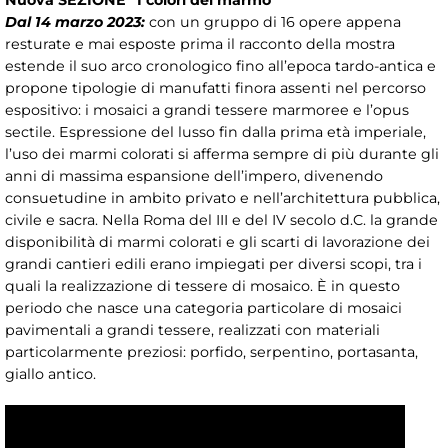
Nuova SEZIONE “I colori del marmo"
Dal 14 marzo 2023:
con un gruppo di 16 opere appena
resturate e mai esposte prima il racconto della mostra
estende il suo arco cronologico fino all’epoca tardo-antica e
propone tipologie di manufatti finora assenti nel percorso
espositivo: i mosaici a grandi tessere marmoree e l’opus
sectile. Espressione del lusso fin dalla prima età imperiale,
l’uso dei marmi colorati si afferma sempre di più durante gli
anni di massima espansione dell’impero, divenendo
consuetudine in ambito privato e nell’architettura pubblica,
civile e sacra. Nella Roma del III e del IV secolo d.C. la grande
disponibilità di marmi colorati e gli scarti di lavorazione dei
grandi cantieri edili erano impiegati per diversi scopi, tra i
quali la realizzazione di tessere di mosaico. È in questo
periodo che nasce una categoria particolare di mosaici
pavimentali a grandi tessere, realizzati con materiali
particolarmente preziosi: porfido, serpentino, portasanta,
giallo antico.