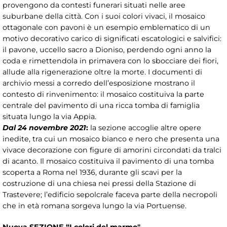
provengono da contesti funerari situati nelle aree
suburbane della città. Con i suoi colori vivaci, il mosaico
ottagonale con pavoni è un esempio emblematico di un
motivo decorativo carico di significati escatologici e salvifici:
il pavone, uccello sacro a Dioniso, perdendo ogni anno la
coda e rimettendola in primavera con lo sbocciare dei fiori,
allude alla rigenerazione oltre la morte. I documenti di
archivio messi a corredo dell’esposizione mostrano il
contesto di rinvenimento: il mosaico costituiva la parte
centrale del pavimento di una ricca tomba di famiglia
situata lungo la via Appia.
Dal 24 novembre 2021
:
la sezione accoglie altre opere
inedite, tra cui un mosaico bianco e nero che presenta una
vivace decorazione con figure di amorini circondati da tralci
di acanto. Il mosaico costituiva il pavimento di una tomba
scoperta a Roma nel 1936, durante gli scavi per la
costruzione di una chiesa nei pressi della Stazione di
Trastevere; l’edificio sepolcrale faceva parte della necropoli
che in età romana sorgeva lungo la via Portuense.