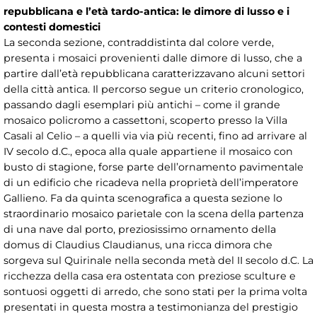
repubblicana e l’età tardo-antica: le dimore di lusso e i
contesti domestici
La seconda sezione, contraddistinta dal colore verde,
presenta i mosaici provenienti dalle dimore di lusso, che a
partire dall’età repubblicana caratterizzavano alcuni settori
della città antica. Il percorso segue un criterio cronologico,
passando dagli esemplari più antichi – come il grande
mosaico policromo a cassettoni, scoperto presso la Villa
Casali al Celio – a quelli via via più recenti, fino ad arrivare al
IV secolo d.C., epoca alla quale appartiene il mosaico con
busto di stagione, forse parte dell’ornamento pavimentale
di un edificio che ricadeva nella proprietà dell’imperatore
Gallieno. Fa da quinta scenografica a questa sezione lo
straordinario mosaico parietale con la scena della partenza
di una nave dal porto, preziosissimo ornamento della
domus di Claudius Claudianus, una ricca dimora che
sorgeva sul Quirinale nella seconda metà del II secolo d.C. La
ricchezza della casa era ostentata con preziose sculture e
sontuosi oggetti di arredo, che sono stati per la prima volta
presentati in questa mostra a testimonianza del prestigio