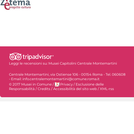
Leggi le recensioni su:
Musei Capitolini Centrale Montemartini
Centrale Montemartini, via Ostiense 106 - 00154 Roma - Tel. 060608
- Email: info.centralemontemartini@comune.roma.it
© 2017 Musei in Comune
/
Privacy
/
Esclusione delle
Responsabilità
/
Credits
/
Accessibilità del sito web
/
XML-rss