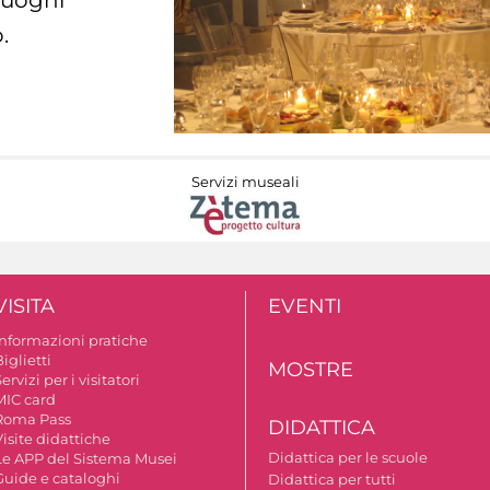
 luoghi
.
Servizi museali
VISITA
EVENTI
Informazioni pratiche
iglietti
MOSTRE
ervizi per i visitatori
MIC card
Roma Pass
DIDATTICA
isite didattiche
Didattica per le scuole
Le APP del Sistema Musei
Guide e cataloghi
Didattica per tutti