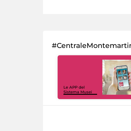
#CentraleMontemarti
Le APP del
Sistema Musei