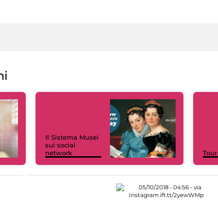
ni
Il Sistema Musei
sui social
network
Tour