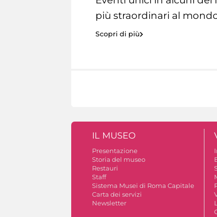
Eventi unici in alcuni dei
più straordinari al mondo
Scopri di più
IL MUSEO
Presentazione
Storia del museo
B
Restauri
S
Staff
Sistema Musei di Roma Capitale
Carta dei servizi
V
Newsletter