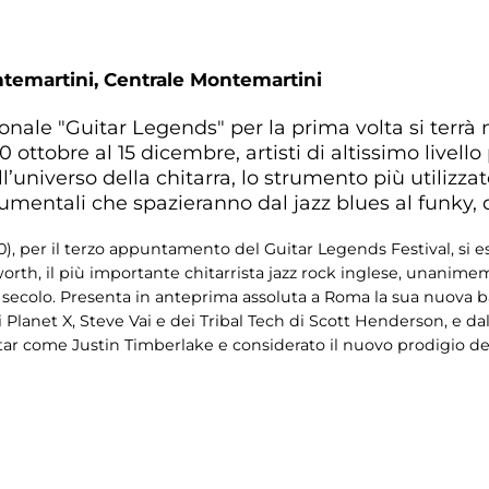
ntemartini,
Centrale Montemartini
azionale "Guitar Legends" per la prima volta si terrà
 ottobre al 15 dicembre, artisti di altissimo livell
’universo della chitarra, lo strumento più utilizza
rumentali che spazieranno dal jazz blues al funky, 
), per il terzo appuntamento del Guitar Legends Festival, si es
orth, il più importante chitarrista jazz rock inglese, unanim
o secolo. Presenta in anteprima assoluta a Roma la sua nuova 
i Planet X, Steve Vai e dei Tribal Tech di Scott Henderson, e da
tar come Justin Timberlake e considerato il nuovo prodigio d