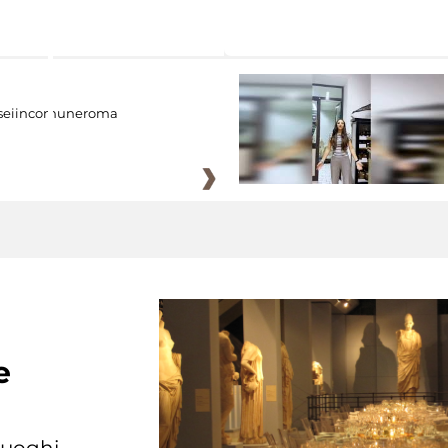
eiincomuneroma
e