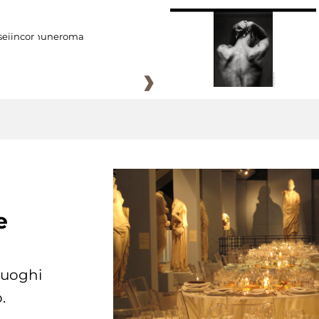
eiincomuneroma
e
 luoghi
.