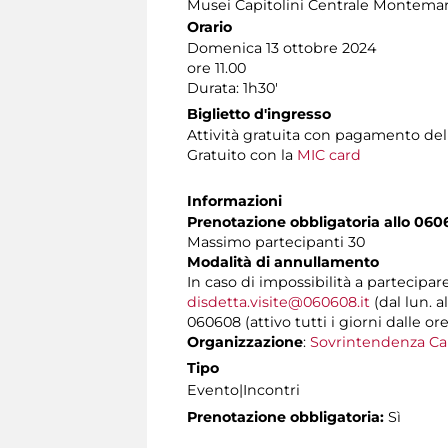
Musei Capitolini Centrale Montemar
Orario
Domenica 13 ottobre 2024
ore 11.00
Durata: 1h30'
Biglietto d'ingresso
Attività gratuita con pagamento de
Gratuito con la
MIC card
Informazioni
Prenotazione obbligatoria allo 060
Massimo partecipanti 30
Modalità di annullamento
In caso di impossibilità a partecipar
disdetta.visite@060608.it
(dal lun. a
060608 (attivo tutti i giorni dalle ore
Organizzazione
:
Sovrintendenza Ca
Tipo
Evento|Incontri
Prenotazione obbligatoria:
Sì