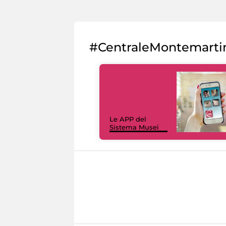
#CentraleMontemarti
Le APP del
Sistema Musei