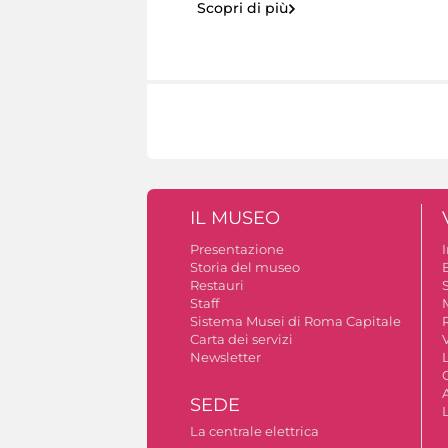
Scopri di più
IL MUSEO
Presentazione
Storia del museo
B
Restauri
S
Staff
Sistema Musei di Roma Capitale
Carta dei servizi
V
Newsletter
A
SEDE
La centrale elettrica