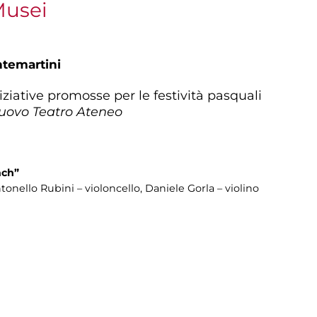
Musei
ntemartini
iziative promosse per le festività pasquali
uovo Teatro Ateneo
ach”
onello Rubini – violoncello, Daniele Gorla – violino