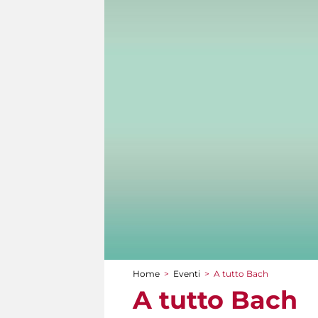
Home
>
Eventi
>
A tutto Bach
Tu sei qui
A tutto Bach