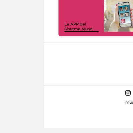
Le APP del
Sistema Musei
mus