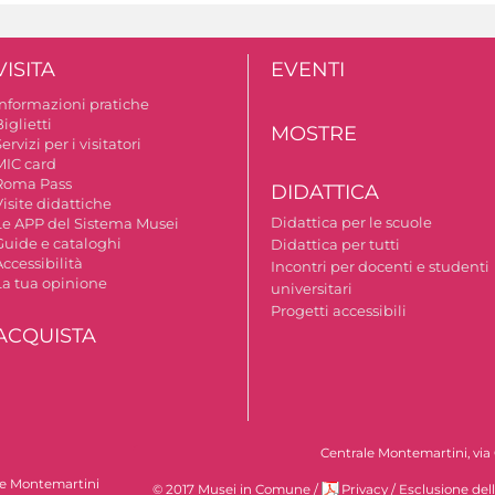
VISITA
EVENTI
Informazioni pratiche
iglietti
MOSTRE
ervizi per i visitatori
MIC card
Roma Pass
DIDATTICA
isite didattiche
Didattica per le scuole
Le APP del Sistema Musei
Guide e cataloghi
Didattica per tutti
ccessibilità
Incontri per docenti e studenti
La tua opinione
universitari
Progetti accessibili
ACQUISTA
Centrale Montemartini, via 
le Montemartini
© 2017 Musei in Comune
/
Privacy
/
Esclusione del