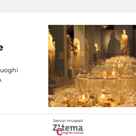
e
 luoghi
.
Servizi museali