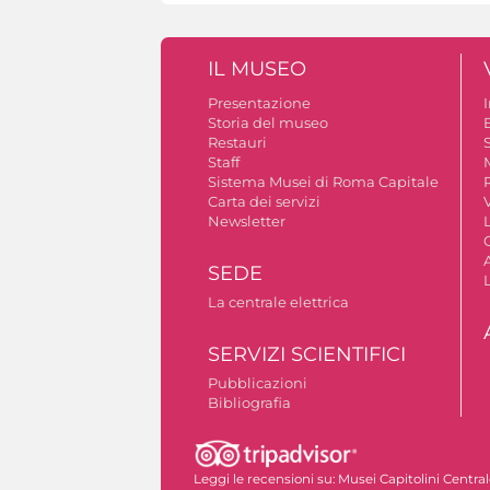
IL MUSEO
Presentazione
Storia del museo
B
Restauri
S
Staff
Sistema Musei di Roma Capitale
Carta dei servizi
V
Newsletter
A
SEDE
La centrale elettrica
SERVIZI SCIENTIFICI
Pubblicazioni
Bibliografia
Autorizzazione riprese fotografiche
Leggi le recensioni su:
Musei Capitolini Centra