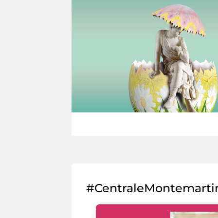
#CentraleMontemarti