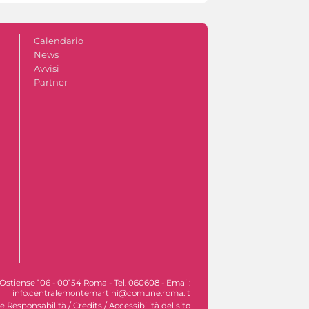
Calendario
News
Avvisi
Partner
Ostiense 106 - 00154 Roma - Tel. 060608 - Email:
info.centralemontemartini@comune.roma.it
le Responsabilità
/
Credits
/
Accessibilità del sito