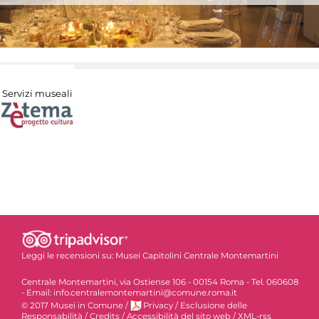
Servizi museali
Leggi le recensioni su:
Musei Capitolini Centrale Montemartini
Centrale Montemartini, via Ostiense 106 - 00154 Roma - Tel. 060608
- Email: info.centralemontemartini@comune.roma.it
© 2017 Musei in Comune
/
Privacy
/
Esclusione delle
Responsabilità
/
Credits
/
Accessibilità del sito web
/
XML-rss