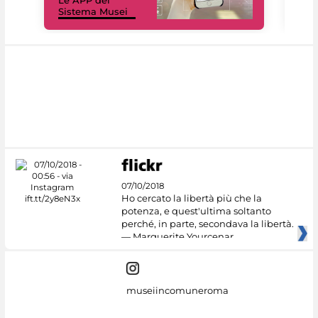
Le APP del
Mus
Sistema Musei
net
07/10/2018
Ho cercato la libertà più che la
potenza, e quest'ultima soltanto
perché, in parte, secondava la libertà.
— Marguerite Yourcenar
museiincomuneroma