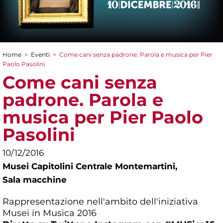
Home
>
Eventi
>
Come cani senza padrone. Parola e musica per Pier
Tu sei qui
Paolo Pasolini
Come cani senza
padrone. Parola e
musica per Pier Paolo
Pasolini
10/12/2016
Musei Capitolini Centrale Montemartini,
Sala macchine
Rappresentazione nell'ambito dell'iniziativa
Musei in Musica 2016