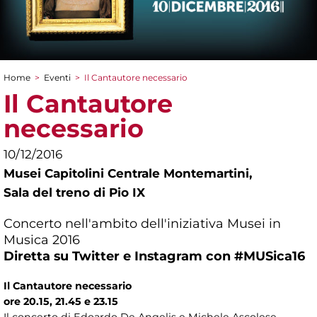
Home
>
Eventi
>
Il Cantautore necessario
Tu sei qui
Il Cantautore
necessario
10/12/2016
Musei Capitolini Centrale Montemartini,
Sala del treno di Pio IX
Concerto nell'ambito dell'iniziativa Musei in
Musica 2016
Diretta su Twitter e Instagram con #MUSica16
Il Cantautore necessario
ore 20.15, 21.45 e 23.15
Il concerto di Edoardo De Angelis e Michele Ascolese