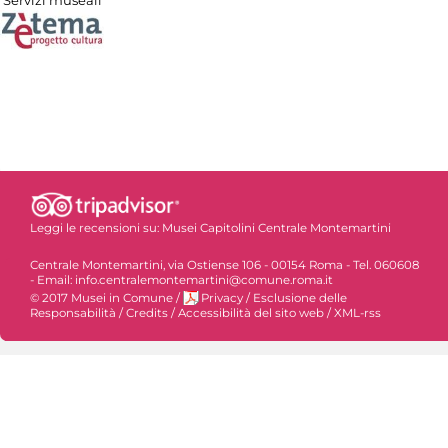
Servizi museali
Leggi le recensioni su:
Musei Capitolini Centrale Montemartini
Centrale Montemartini, via Ostiense 106 - 00154 Roma - Tel. 060608
- Email: info.centralemontemartini@comune.roma.it
© 2017 Musei in Comune
/
Privacy
/
Esclusione delle
Responsabilità
/
Credits
/
Accessibilità del sito web
/
XML-rss