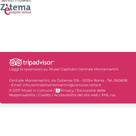
Servizi museali
Leggi le recensioni su:
Musei Capitolini Centrale Montemartini
Centrale Montemartini, via Ostiense 106 - 00154 Roma - Tel. 060608
- Email: info.centralemontemartini@comune.roma.it
© 2017 Musei in Comune
/
Privacy
/
Esclusione delle
Responsabilità
/
Credits
/
Accessibilità del sito web
/
XML-rss