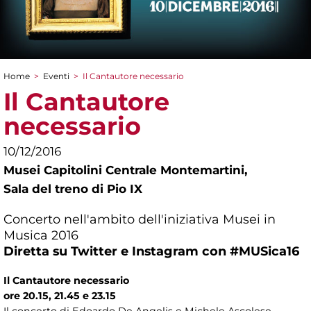
Home
>
Eventi
>
Il Cantautore necessario
Tu sei qui
Il Cantautore
necessario
10/12/2016
Musei Capitolini Centrale Montemartini,
Sala del treno di Pio IX
Concerto nell'ambito dell'iniziativa Musei in
Musica 2016
Diretta su Twitter e Instagram con #MUSica16
Il Cantautore necessario
ore 20.15, 21.45 e 23.15
Il concerto di Edoardo De Angelis e Michele Ascolese