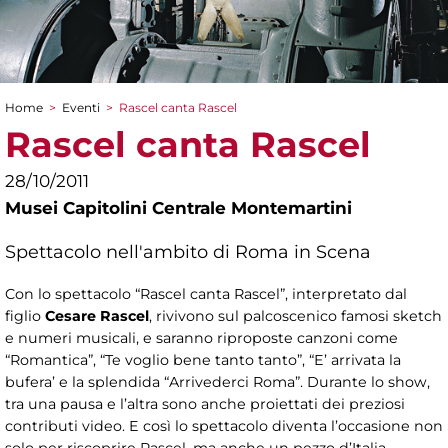
Home
>
Eventi
>
Rascel canta Rascel
Tu sei qui
Rascel canta Rascel
28/10/2011
Musei Capitolini Centrale Montemartini
Spettacolo nell'ambito di Roma in Scena
Con lo spettacolo “Rascel canta Rascel”, interpretato dal
figlio
Cesare Rascel
, rivivono sul palcoscenico famosi sketch
e numeri musicali, e saranno riproposte canzoni come
“Romantica”, “Te voglio bene tanto tanto”, “E’ arrivata la
bufera’ e la splendida “Arrivederci Roma”. Durante lo show,
tra una pausa e l’altra sono anche proiettati dei preziosi
contributi video. E così lo spettacolo diventa l’occasione non
solo per riscoprire Rascel, ma anche un pezzo d’Italia