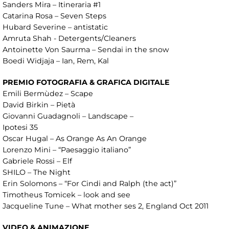
Sanders Mira – Itineraria #1
Catarina Rosa – Seven Steps
Hubard Severine – antistatic
Amruta Shah - Detergents/Cleaners
Antoinette Von Saurma – Sendai in the snow
Boedi Widjaja – Ian, Rem, Kal
PREMIO FOTOGRAFIA & GRAFICA DIGITALE
Emili Bermùdez – Scape
David Birkin – Pietà
Giovanni Guadagnoli – Landscape –
Ipotesi 35
Oscar Hugal – As Orange As An Orange
Lorenzo Mini – “Paesaggio italiano”
Gabriele Rossi – Elf
SHILO – The Night
Erin Solomons – “For Cindi and Ralph (the act)”
Timotheus Tomicek – look and see
Jacqueline Tune – What mother ses 2, England Oct 2011
VIDEO & ANIMAZIONE