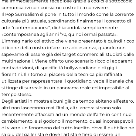
ma immediatamente recepibile grazie a codici e sottocodici
comunicativi con cui siamo costretti a convivere.
Il Pop Surrealism si pone in tutto il mondo come la corrente
culturale più attuale, scardinando finalmente il concetto di
arte “contemporanea”, dichiarandola semplicemente
«contemporanea agli anni ’70, quindi ormai passata».
L’immaginario collettivo che viene presentato è quindi ricco
di icone della nostra infanzia e adolescenza, quando non
sapevamo di essere già dei target commerciali studiati dalle
multinazionali. Viene offerto uno scenario ricco di apparenti
contraddizioni, di specificità hollywoodiane e di gigli
fiorentini. Il ritorno al piacere della tecnica più raffinata
utilizzata per rappresentare il quotidiano, vede il banale che
si tinge di surreale in un panorama reale ed impossibile al
tempo stesso.
Degli artisti in mostra alcuni già da tempo abitano all’estero,
altri non lasceranno mai l’Italia, altri ancora si sono solo
recentemente affacciati ad un mondo dell’arte in continuo
cambiamento, e si godono il momento, quasi inconsapevoli
di vivere un fenomeno del tutto inedito, dove il pubblico ne
sa più del gallerista e dove l’artista è fiero di essere un