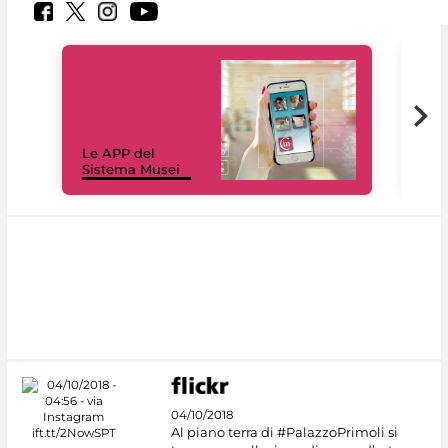
Il 
Le APP del
Mus
Sistema Musei
net
04/10/2018
Al piano terra di #PalazzoPrimoli si