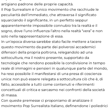
artigiano padrone delle proprie capacità.
Il Pop Surrealism è l’unico movimento che racchiude le
peculiarità dell’immediato, che attraversa il significato
squarciando il significante, in un perfetto seppur
apparentemente impossibile connubio tra la realtà e il
sogno, dove l’uno influenza l’altro nella realtà “vera” e non
solo nella rappresentazione di essa.
In un’epoca diversa sarebbe stato facile mettere a tacere
questo movimento da parte dei polverosi accademici
difensori della propria poltrona, relegandolo ad una
sottocultura, ma il nostro presente, supportato da
tecnologie che rendono possibile la condivisione in tempo
reale di immagini e pensieri in qualunque parte del mondo,
ha reso possibile il manifestarsi di una presa di coscienza
unica: non può essere relegata a sottocultura ciò che è, di
fatto, accessibile a tutti come contenuti e riferimenti
concettuali di critica e sarcasmo nei confronti della società
di massa.
Con queste premesse ci proponiamo di analizzare il
movimento Pop Surrealista italiano, definendone i poliedrici