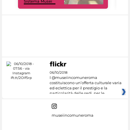
Sistema Musei
net
06/10/2018
I @museiincomuneroma
costituiscono un’offerta culturale varia
ed eclettica per il prestigio e la
particolarità delle sedi, per le
museiincomuneroma