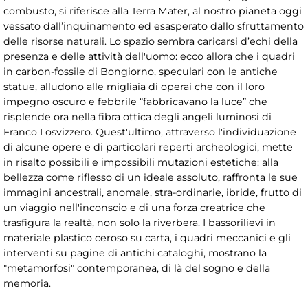
combusto, si riferisce alla Terra Mater, al nostro pianeta oggi
vessato dall’inquinamento ed esasperato dallo sfruttamento
delle risorse naturali. Lo spazio sembra caricarsi d’echi della
presenza e delle attività dell'uomo: ecco allora che i quadri
in carbon-fossile di Bongiorno, speculari con le antiche
statue, alludono alle migliaia di operai che con il loro
impegno oscuro e febbrile “fabbricavano la luce” che
risplende ora nella fibra ottica degli angeli luminosi di
Franco Losvizzero. Quest'ultimo, attraverso l'individuazione
di alcune opere e di particolari reperti archeologici, mette
in risalto possibili e impossibili mutazioni estetiche: alla
bellezza come riflesso di un ideale assoluto, raffronta le sue
immagini ancestrali, anomale, stra-ordinarie, ibride, frutto di
un viaggio nell'inconscio e di una forza creatrice che
trasfigura la realtà, non solo la riverbera. I bassorilievi in
materiale plastico ceroso su carta, i quadri meccanici e gli
interventi su pagine di antichi cataloghi, mostrano la
"metamorfosi" contemporanea, di là del sogno e della
memoria.