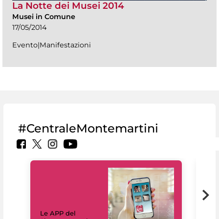
La Notte dei Musei 2014
Musei in Comune
17/05/2014
Evento|Manifestazioni
#CentraleMontemartini
Il 
Le APP del
Mus