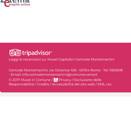
Leggi le recensioni su:
Musei Capitolini Centrale Montemartini
Centrale Montemartini, via Ostiense 106 - 00154 Roma - Tel. 060608
- Email: info.centralemontemartini@comune.roma.it
© 2017 Musei in Comune
/
Privacy
/
Esclusione delle
Responsabilità
/
Credits
/
Accessibilità del sito web
/
XML-rss