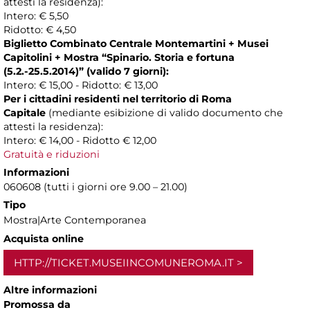
attesti la residenza):
Intero: € 5,50
Ridotto: € 4,50
Biglietto Combinato Centrale Montemartini + Musei
Capitolini + Mostra “
Spinario. Storia e fortuna
(5.2.-25.5.2014)
” (valido 7 giorni):
Intero: € 15,00 - Ridotto: € 13,00
Per i cittadini residenti nel territorio di Roma
Capitale
(mediante esibizione di valido documento che
attesti la residenza):
Intero: € 14,00 - Ridotto € 12,00
Gratuità e riduzioni
Informazioni
060608 (tutti i giorni ore 9.00 – 21.00)
Tipo
Mostra|Arte Contemporanea
Acquista online
HTTP://TICKET.MUSEIINCOMUNEROMA.IT
Altre informazioni
Promossa da