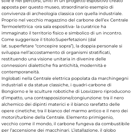
stile e nei percorsi, uniti in un progetto espositivo creato
apposta per questo museo, straordinario esempio di
convivenza di archeologia classica con quella industriale.
Proprio nel vecchio magazzino del carbone dell’ex Centrale
Termoelettrica -ora sala espositiva- la curatrice ha
immaginato il territorio fisico e simbolico di un incontro.
Come suggerisce il titolo:Superfetazioni (dal
lat. superfetare “concepire sopra”), la doppia personale si
sviluppa nell’accostamento di organismi stratificati,
restituendo una visione unitaria in divenire delle
connessioni dialettiche fra antichità, modernità e
contemporaneità.
Inglobati nella Centrale elettrica popolata da marchingegni
industriali e da statue classiche, i quadri-carbone di
Bongiorno e le sculture robotiche di Losvizzero riproducono
d’impatto, una contrapposizione/congiunzione: tra il nero
alchemico dei dipinti materici e il bianco rarefatto delle
opere cinetiche; tra il bianco del marmo antico e il nero dei
motori/turbine della Centrale. Elemento primigenio,
vecchio come il mondo, il carbone fungeva da combustibile
per l’accensione dei macchinari. L’istallazione, il globo