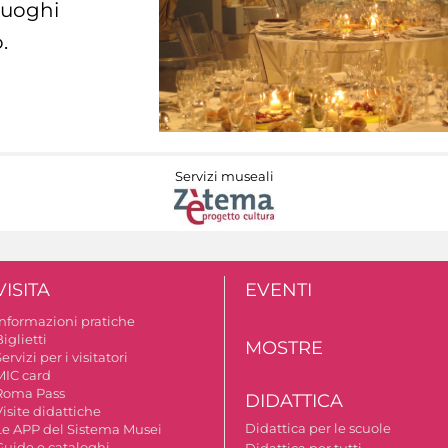
 luoghi
.
Servizi museali
VISITA
EVENTI
Informazioni pratiche
iglietti
MOSTRE
ervizi per i visitatori
MIC card
Roma Pass
DIDATTICA
isite didattiche
Didattica per le scuole
Le APP del Sistema Musei
Guide e cataloghi
Didattica per tutti