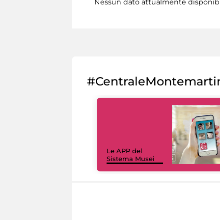
Nessun dato attualmente disponib
#CentraleMontemarti
Le APP del
Sistema Musei