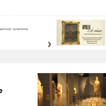
eiincomuneroma
e