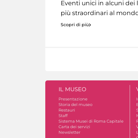
Eventi unici in alcuni dei
più straordinari al mondo
Scopri di più
IL MUSEO
Presentazione
Storia del museo
B
Restauri
S
Staff
Sistema Musei di Roma Capitale
Carta dei servizi
V
Newsletter