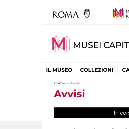
MUSEI CAPI
IL MUSEO
COLLEZIONI
C
Home
>
Avvisi
Tu sei qui
Avvisi
In cor