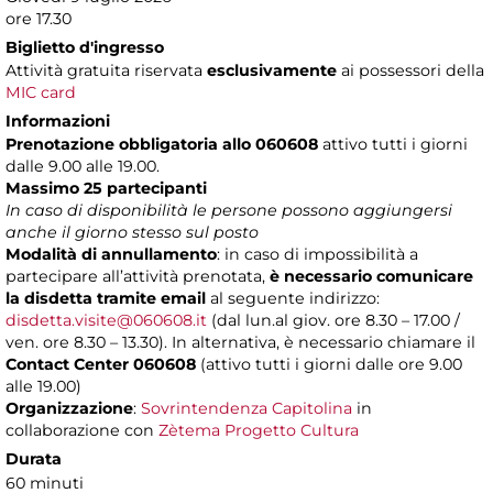
ore 17.30
Biglietto d'ingresso
Attività gratuita riservata
esclusivamente
ai possessori della
MIC card
Informazioni
Prenotazione obbligatoria allo 060608
attivo tutti i giorni
dalle 9.00 alle 19.00.
Massimo 25 partecipanti
In caso di disponibilità le persone possono aggiungersi
anche il giorno stesso sul posto
Modalità di annullamento
: in caso di impossibilità a
partecipare all’attività prenotata,
è necessario comunicare
la disdetta tramite email
al seguente indirizzo:
disdetta.visite@060608.it
(dal lun.al giov. ore 8.30 – 17.00 /
ven. ore 8.30 – 13.30). In alternativa, è necessario chiamare il
Contact Center 060608
(attivo tutti i giorni dalle ore 9.00
alle 19.00)
Organizzazione
:
Sovrintendenza Capitolina
in
collaborazione con
Zètema Progetto Cultura
Durata
60 minuti