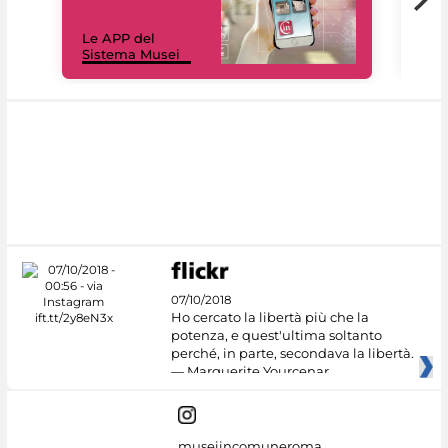
Il 
Le APP del
Mus
Sistema Musei
net
07/10/2018
Ho cercato la libertà più che la
potenza, e quest'ultima soltanto
perché, in parte, secondava la libertà.
— Marguerite Yourcenar
museiincomuneroma