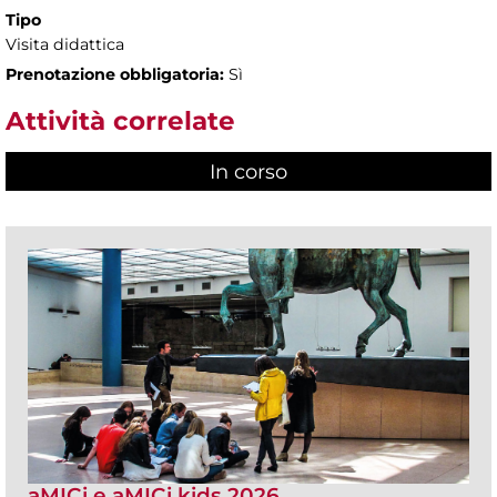
Tipo
Visita didattica
Prenotazione obbligatoria:
Sì
Attività correlate
In corso
(scheda attiva)
aMICi e aMICi kids 2026