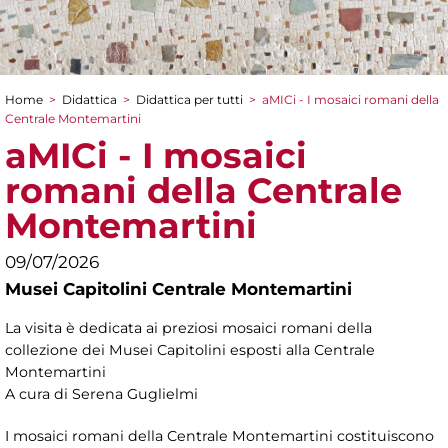
Home
>
Didattica
>
Didattica per tutti
>
aMICi - I mosaici romani della
Tu sei qui
Centrale Montemartini
aMICi - I mosaici
romani della Centrale
Montemartini
09/07/2026
Musei Capitolini Centrale Montemartini
La visita è dedicata ai preziosi mosaici romani della
collezione dei Musei Capitolini esposti alla Centrale
Montemartini
A cura di Serena Guglielmi
I mosaici romani della Centrale Montemartini costituiscono