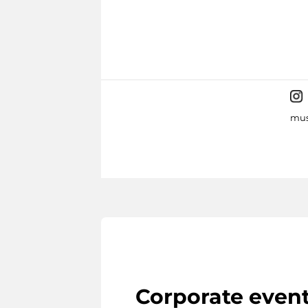
mus
Corporate even