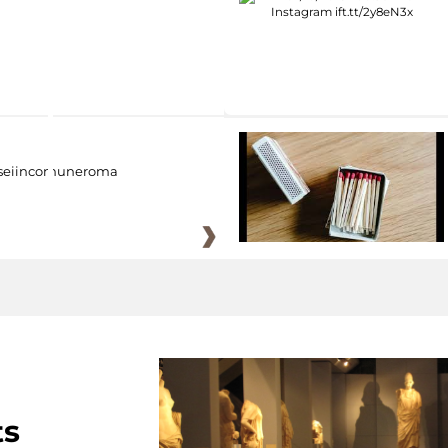
eiincomuneroma
ts