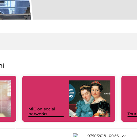
ni
MiC on social
networks
Tour