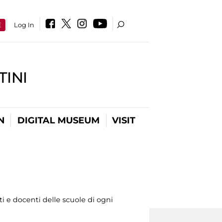
E
Log In
INI
N
DIGITAL MUSEUM
VISIT
 e docenti delle scuole di ogni