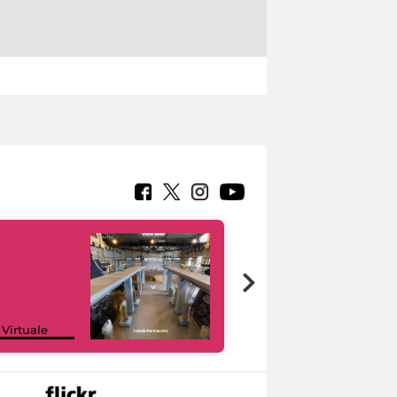
Google Arts &
 Virtuale
Culture