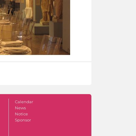
Calendar
News
Notice
Sponsor