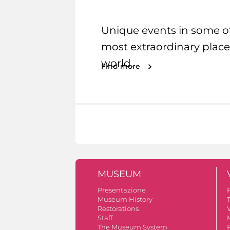
Unique events in some o
most extraordinary place
world.
Find more
MUSEUM
Presentazione
Museum History
Restorations
V
Staff
The Museum System