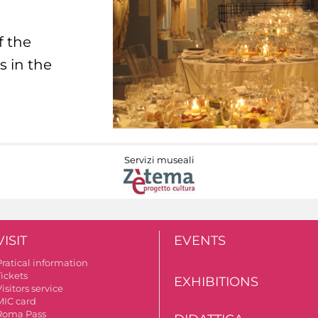
f the
s in the
Servizi museali
VISIT
EVENTS
Pratical information
Tickets
EXHIBITIONS
isitors service
MIC card
Roma Pass