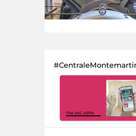
#CentraleMontemarti
The MiC APPs