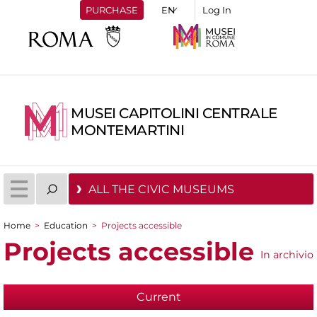
PURCHASE
Log In
MUSEI CAPITOLINI CENTRALE
MONTEMARTINI
ALL THE CIVIC MUSEUMS
Home
>
Education
>
Projects accessible
You are here
Projects accessible
In archivio
Current
(active tab)