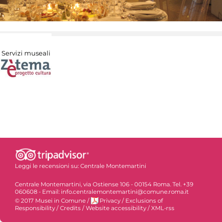
Servizi museali
Leggi le recensioni su:
Centrale Montemartini
Centrale Montemartini, via Ostiense 106 - 00154 Roma. Tel. +39
060608 - Email: info.centralemontemartini@comune.roma.it
© 2017 Musei in Comune
/
Privacy
/
Exclusions of
Responsibility
/
Credits
/
Website accessibility
/
XML-rss