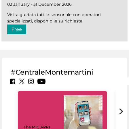
02 January - 31 December 2026
Visita guidata tattile-sensoriale con operatori
specializzati, disponibile su richiesta
Free
#CentraleMontemartini
MiC
The MiC APPs
net