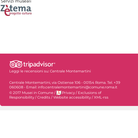
Servizi museali
Leggi le recensioni su:
Centrale Montemartini
Centrale Montemartini, via Ostiense 106 - 00154 Roma. Tel. +39
060608 - Email: info.centralemontemartini@comune.roma.it
© 2017 Musei in Comune
/
Privacy
/
Exclusions of
Responsibility
/
Credits
/
Website accessibility
/
XML-rss