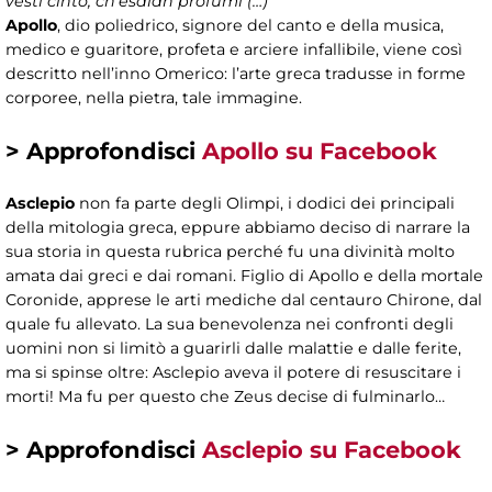
vesti cinto, ch’esalan profumi (…)”
Apollo
, dio poliedrico, signore del canto e della musica,
medico e guaritore, profeta e arciere infallibile, viene così
descritto nell’inno Omerico: l’arte greca tradusse in forme
corporee, nella pietra, tale immagine.
> Approfondisci
Apollo su Facebook
Asclepio
non fa parte degli Olimpi, i dodici dei principali
della mitologia greca, eppure abbiamo deciso di narrare la
sua storia in questa rubrica perché fu una divinità molto
amata dai greci e dai romani. Figlio di Apollo e della mortale
Coronide, apprese le arti mediche dal centauro Chirone, dal
quale fu allevato. La sua benevolenza nei confronti degli
uomini non si limitò a guarirli dalle malattie e dalle ferite,
ma si spinse oltre: Asclepio aveva il potere di resuscitare i
morti! Ma fu per questo che Zeus decise di fulminarlo…
> Approfondisci
Asclepio su Facebook