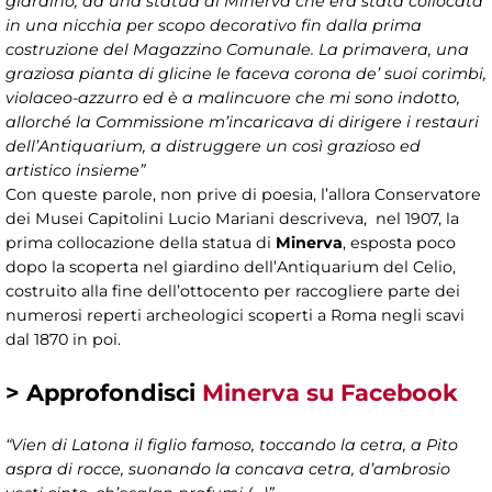
giardino, da una statua di Minerva che era stata collocata
in una nicchia per scopo decorativo fin dalla prima
costruzione del Magazzino Comunale. La primavera, una
graziosa pianta di glicine le faceva corona de’ suoi corimbi,
violaceo-azzurro ed è a malincuore che mi sono indotto,
allorché la Commissione m’incaricava di dirigere i restauri
dell’Antiquarium, a distruggere un così grazioso ed
artistico insieme”
Con queste parole, non prive di poesia, l’allora Conservatore
dei Musei Capitolini Lucio Mariani descriveva, nel 1907, la
prima collocazione della statua di
Minerva
, esposta poco
dopo la scoperta nel giardino dell’Antiquarium del Celio,
costruito alla fine dell’ottocento per raccogliere parte dei
numerosi reperti archeologici scoperti a Roma negli scavi
dal 1870 in poi.
> Approfondisci
Minerva su Facebook
“Vien di Latona il figlio famoso, toccando la cetra, a Pito
aspra di rocce, suonando la concava cetra, d’ambrosio