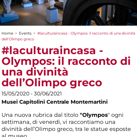
Home
>
Events
>
#laculturaincasa - Olympos: il racconto di una divinità
You are here
dell’Olimpo greco
#laculturaincasa -
Olympos: il racconto di
una divinità
dell’Olimpo greco
15/05/2020 - 30/06/2021
Musei Capitolini Centrale Montemartini
Una nuova rubrica dal titolo
"Olympos
" ogni
settimana, di venerdì, vi raccontiamo una
divinità dell’Olimpo greco, tra le statue esposte
al museo.