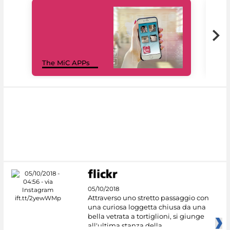
MiC
The MiC APPs
net
05/10/2018
Attraverso uno stretto passaggio con
una curiosa loggetta chiusa da una
bella vetrata a tortiglioni, si giunge
all'ultima stanza della