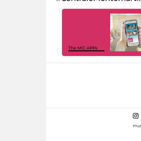
The MiC APPs
mus