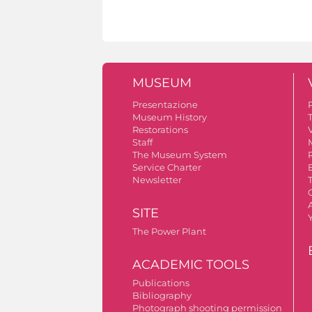
MUSEUM
Presentazione
Museum History
Restorations
V
Staff
The Museum System
Service Charter
Newsletter
A
SITE
The Power Plant
ACADEMIC TOOLS
Publications
Bibliography
Photograph shooting permission