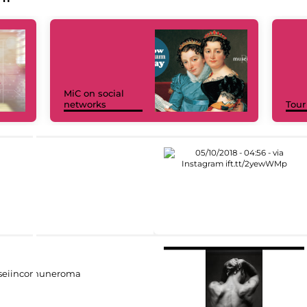
MiC on social
networks
Tour
eiincomuneroma