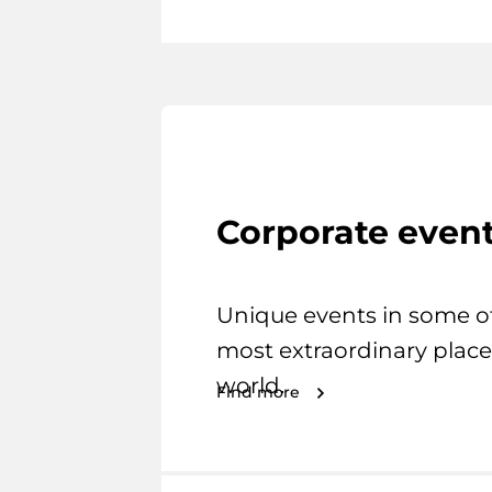
Corporate even
Unique events in some o
most extraordinary place
world.
Find more