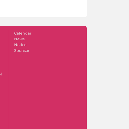
Calendar
News
Notice
Sponsor
ol