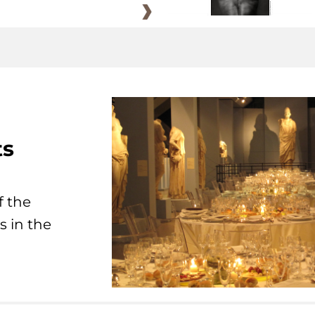
ts
f the
s in the