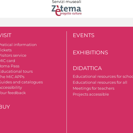
Servizi museali
VISIT
EVENTS
Pratical information
Tickets
EXHIBITIONS
isitors service
MIC card
Roma Pass
DIDATTICA
Educational tours
Educational resources for scho
The MiC APPs
Guides and catalogues
Educational resources for all
ccessibility
Meetings for teachers
Your feedback
Projects accessible
BUY