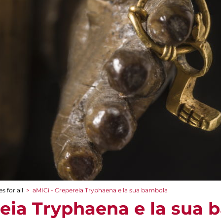
s for all
>
aMICi - Crepereia Tryphaena e la sua bambola
reia Tryphaena e la sua