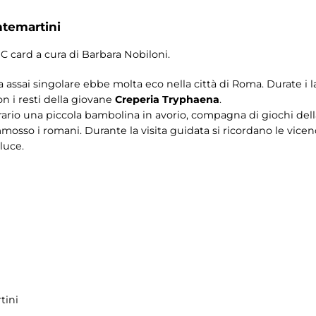
ntemartini
IC card a cura di Barbara Nobiloni.
 assai singolare ebbe molta eco nella città di Roma. Durate i l
on i resti della giovane
Creperia Tryphaena
.
ario una piccola bambolina in avorio, compagna di giochi della
mosso i romani. Durante la visita guidata si ricordano le vice
 luce.
tini