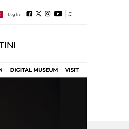
E
Log In
INI
N
DIGITAL MUSEUM
VISIT