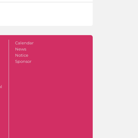
Calendar
News
Notice
Sponsor
ol