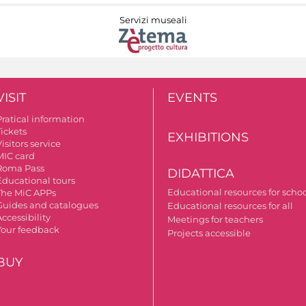
Servizi museali
VISIT
EVENTS
Pratical information
Tickets
EXHIBITIONS
isitors service
MIC card
Roma Pass
DIDATTICA
Educational tours
Educational resources for scho
The MiC APPs
Guides and catalogues
Educational resources for all
ccessibility
Meetings for teachers
Your feedback
Projects accessible
BUY