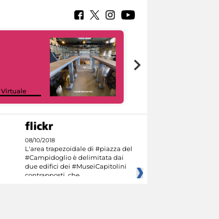
Google Arts &
 Virtuale
Culture
08/10/2018
L'area trapezoidale di #piazza del
#Campidoglio è delimitata dai
due edifici dei #MuseiCapitolini
contrapposti, che