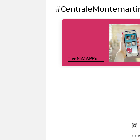
#CentraleMontemarti
The MiC APPs
mus