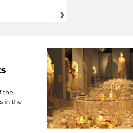
ts
f the
s in the