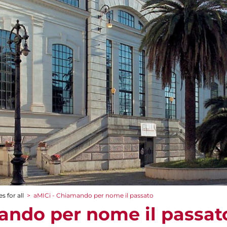
s for all
>
aMICi - Chiamando per nome il passato
ando per nome il passat