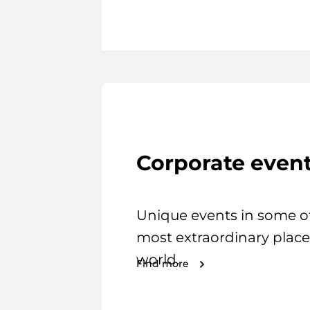
Corporate even
Unique events in some o
most extraordinary place
world.
Find more