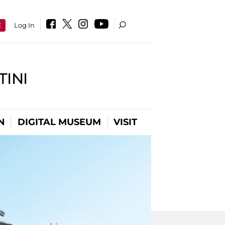
E
Log In
INI
N
DIGITAL MUSEUM
VISIT