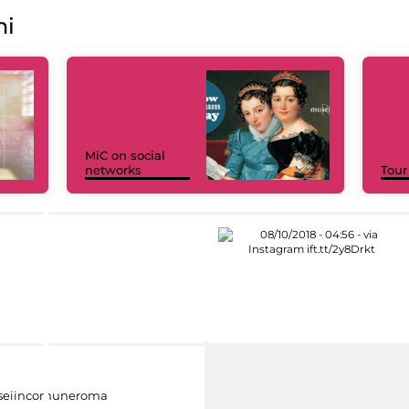
ni
MiC on social
networks
Tour
eiincomuneroma