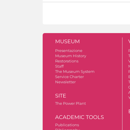
MUSEUM
Presentazione
Museum History
Restorations
V
Staff
The Museum System
Service Charter
Newsletter
A
SITE
The Power Plant
ACADEMIC TOOLS
Publications
Bibliography