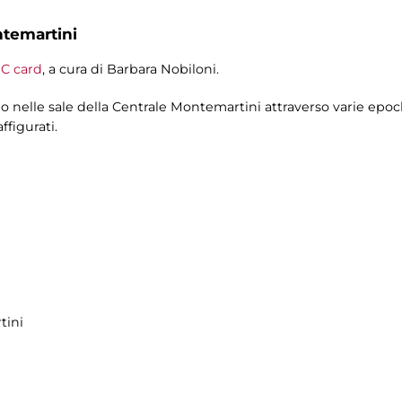
ntemartini
C card
, a cura di Barbara Nobiloni.
io nelle sale della Centrale Montemartini attraverso varie epo
figurati.
tini