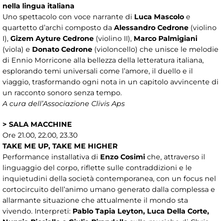
nella lingua italiana
Uno spettacolo con voce narrante di
Luca Mascolo
e
quartetto d’archi composto da
Alessandro Cedrone
(violino
I),
Gizem Ayture Cedrone
(violino II),
Marco Palmigiani
(viola) e
Donato Cedrone
(violoncello) che unisce le melodie
di Ennio Morricone alla bellezza della letteratura italiana,
esplorando temi universali come l’amore, il duello e il
viaggio, trasformando ogni nota in un capitolo avvincente di
un racconto sonoro senza tempo.
A cura dell’Associazione Clivis Aps
> SALA MACCHINE
Ore 21.00, 22.00, 23.30
TAKE ME UP, TAKE ME HIGHER
Performance installativa di
Enzo Cosimi
che, attraverso il
linguaggio del corpo, riflette sulle contraddizioni e le
inquietudini della società contemporanea, con un focus nel
cortocircuito dell’animo umano generato dalla complessa e
allarmante situazione che attualmente il mondo sta
vivendo. Interpreti:
Pablo Tapia Leyton, Luca Della Corte,