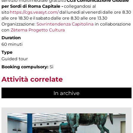
servizio multimediale gratuito
CGS Comunicazione Globale
per Sordi di Roma Capitale -
collegandosi al
sito
https://cgs.veasyt.com/
dal lunedì al venerdì dalle ore 8.30
alle ore 18.30 e il sabato dalle ore 8.30 alle ore 13.30
Organizzazione:
Sovrintendenza Capitolina
in collaborazione
con
Zètema Progetto Cultura
Duration
60 minuti
Type
Guided tour
Booking compulsory:
Sì
Attività correlate
In archive