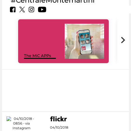
#CentraleMontemartini
MiC
The MiC APPs
net
04/10/2018