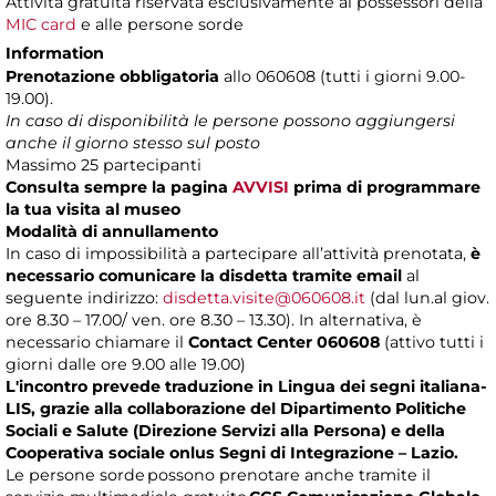
Attività gratuita riservata esclusivamente ai possessori della
MIC card
e alle persone sorde
Information
Prenotazione obbligatoria
allo 060608 (tutti i giorni 9.00-
19.00).
In caso di disponibilità le persone possono aggiungersi
anche il giorno stesso sul posto
Massimo 25 partecipanti
Consulta sempre la pagina
AVVISI
prima di programmare
la tua visita al museo
Modalità di annullamento
In caso di impossibilità a partecipare all’attività prenotata,
è
necessario comunicare la disdetta tramite email
al
seguente indirizzo:
disdetta.visite@060608.it
(dal lun.al giov.
ore 8.30 – 17.00/ ven. ore 8.30 – 13.30). In alternativa, è
necessario chiamare il
Contact Center 060608
(attivo tutti i
giorni dalle ore 9.00 alle 19.00)
L'incontro prevede traduzione in Lingua dei segni italiana-
LIS, grazie alla collaborazione del Dipartimento Politiche
Sociali e Salute (Direzione Servizi alla Persona) e della
Cooperativa sociale onlus Segni di Integrazione – Lazio.
Le persone sorde possono prenotare anche tramite il