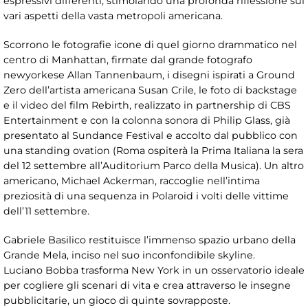
espressivi differenti, stimolando una profonda riflessione sui
vari aspetti della vasta metropoli americana.
Scorrono le fotografie icone di quel giorno drammatico nel
centro di Manhattan, firmate dal grande fotografo
newyorkese Allan Tannenbaum, i disegni ispirati a Ground
Zero dell’artista americana Susan Crile, le foto di backstage
e il video del film Rebirth, realizzato in partnership di CBS
Entertainment e con la colonna sonora di Philip Glass, già
presentato al Sundance Festival e accolto dal pubblico con
una standing ovation (Roma ospiterà la Prima Italiana la sera
del 12 settembre all’Auditorium Parco della Musica). Un altro
americano, Michael Ackerman, raccoglie nell’intima
preziosità di una sequenza in Polaroid i volti delle vittime
dell’11 settembre.
Gabriele Basilico restituisce l’immenso spazio urbano della
Grande Mela, inciso nel suo inconfondibile skyline.
Luciano Bobba trasforma New York in un osservatorio ideale
per cogliere gli scenari di vita e crea attraverso le insegne
pubblicitarie, un gioco di quinte sovrapposte.