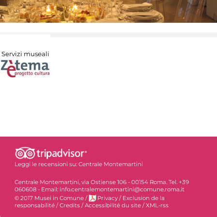
Servizi museali
Leggi le recensioni su:
Centrale Montemartini
Centrale Montemartini, via Ostiense 106 - 00154 Roma. Tel. +39
060608 - Email: info.centralemontemartini@comune.roma.it
© 2017 Musei in Comune
/
Privacy
/
Exclusion de la
responsabilité
/
Credits
/
Accessibilité du site
/
XML-rss