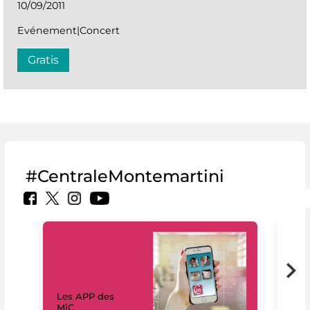
10/09/2011
Evénement|Concert
Gratis
#CentraleMontemartini
Les APP des
Les
MiC
rés