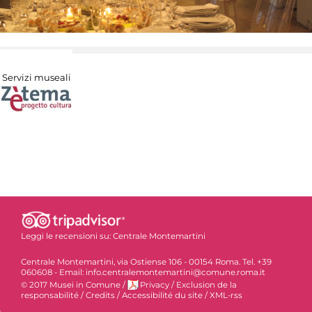
Servizi museali
Leggi le recensioni su:
Centrale Montemartini
Centrale Montemartini, via Ostiense 106 - 00154 Roma. Tel. +39
060608 - Email: info.centralemontemartini@comune.roma.it
© 2017 Musei in Comune
/
Privacy
/
Exclusion de la
responsabilité
/
Credits
/
Accessibilité du site
/
XML-rss