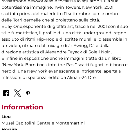
rivisitazione newyorkese e focalizza lo sguardo sulla sua
potentissima immagine, Twin Towers, New York, 2001,
scattata prima del maledetto 11 settembre con le ombre
delle Torri gemelle che si proiettano sulla città.
E Jay One,esponente di graffiti art, traccia nel 2001 con il suo
stile fumettistico, il profilo di una città underground, regno
assoluto di ritmi Hip-Hop e di scritte murali e lo assembla in
un video, ritmato dal mixage di Jr Ewing, DJ e dalla
direzione artistica di Alexandre Tayack di Soleil Noir .
E infine in esposizione anche immagini tratte da un libro
“New York. Born back into the Past” scatti fugaci in bianco e
nero di una New York evanescente e intrigante, aperta a
riflessioni di speranza, edito da Alinari-24 Ore.
Information
Lieu
Musei Capitolini Centrale Montemartini
Horaire