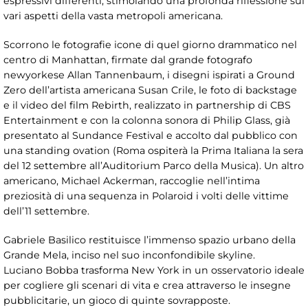
espressivi differenti, stimolando una profonda riflessione sui
vari aspetti della vasta metropoli americana.
Scorrono le fotografie icone di quel giorno drammatico nel
centro di Manhattan, firmate dal grande fotografo
newyorkese Allan Tannenbaum, i disegni ispirati a Ground
Zero dell’artista americana Susan Crile, le foto di backstage
e il video del film Rebirth, realizzato in partnership di CBS
Entertainment e con la colonna sonora di Philip Glass, già
presentato al Sundance Festival e accolto dal pubblico con
una standing ovation (Roma ospiterà la Prima Italiana la sera
del 12 settembre all’Auditorium Parco della Musica). Un altro
americano, Michael Ackerman, raccoglie nell’intima
preziosità di una sequenza in Polaroid i volti delle vittime
dell’11 settembre.
Gabriele Basilico restituisce l’immenso spazio urbano della
Grande Mela, inciso nel suo inconfondibile skyline.
Luciano Bobba trasforma New York in un osservatorio ideale
per cogliere gli scenari di vita e crea attraverso le insegne
pubblicitarie, un gioco di quinte sovrapposte.