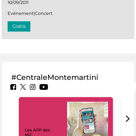
10/09/2011
Evénement|Concert
Gratis
#CentraleMontemartini
Les APP des
Les
MiC
rés