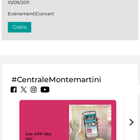
10/09/2011
Evénement|Concert
Gratis
#CentraleMontemartini
Les APP des
Les
MiC
rés