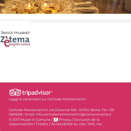
Servizi museali
Leggi le recensioni su:
Centrale Montemartini
Centrale Montemartini, via Ostiense 106 - 00154 Roma. Tel. +39
060608 - Email: info.centralemontemartini@comune.roma.it
© 2017 Musei in Comune
/
Privacy
/
Exclusion de la
responsabilité
/
Credits
/
Accessibilité du site
/
XML-rss