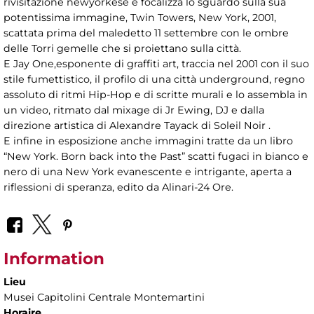
rivisitazione newyorkese e focalizza lo sguardo sulla sua
potentissima immagine, Twin Towers, New York, 2001,
scattata prima del maledetto 11 settembre con le ombre
delle Torri gemelle che si proiettano sulla città.
E Jay One,esponente di graffiti art, traccia nel 2001 con il suo
stile fumettistico, il profilo di una città underground, regno
assoluto di ritmi Hip-Hop e di scritte murali e lo assembla in
un video, ritmato dal mixage di Jr Ewing, DJ e dalla
direzione artistica di Alexandre Tayack di Soleil Noir .
E infine in esposizione anche immagini tratte da un libro
“New York. Born back into the Past” scatti fugaci in bianco e
nero di una New York evanescente e intrigante, aperta a
riflessioni di speranza, edito da Alinari-24 Ore.
Information
Lieu
Musei Capitolini Centrale Montemartini
Horaire