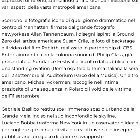
espressivi differenti, stimolando una profonda riflessione sui
vari aspetti della vasta metropoli americana.
Scorrono le fotografie icone di quel giorno drammatico nel
centro di Manhattan, firmate dal grande fotografo
newyorkese Allan Tannenbaum, i disegni ispirati a Ground
Zero dell’artista americana Susan Crile, le foto di backstage
e il video del film Rebirth, realizzato in partnership di CBS
Entertainment e con la colonna sonora di Philip Glass, già
presentato al Sundance Festival e accolto dal pubblico con
una standing ovation (Roma ospiterà la Prima Italiana la sera
del 12 settembre all’Auditorium Parco della Musica). Un altro
americano, Michael Ackerman, raccoglie nell’intima
preziosità di una sequenza in Polaroid i volti delle vittime
dell’11 settembre.
Gabriele Basilico restituisce l’immenso spazio urbano della
Grande Mela, inciso nel suo inconfondibile skyline.
Luciano Bobba trasforma New York in un osservatorio ideale
per cogliere gli scenari di vita e crea attraverso le insegne
pubblicitarie, un gioco di quinte sovrapposte.