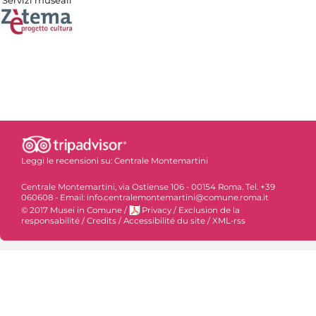
Servizi museali
Leggi le recensioni su:
Centrale Montemartini
Centrale Montemartini, via Ostiense 106 - 00154 Roma. Tel. +39
060608 - Email: info.centralemontemartini@comune.roma.it
© 2017 Musei in Comune
/
Privacy
/
Exclusion de la
responsabilité
/
Credits
/
Accessibilité du site
/
XML-rss