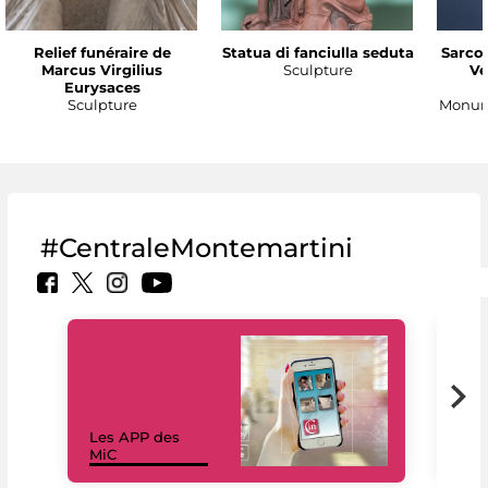
Relief funéraire de
Statua di fanciulla seduta
Sarco
Marcus Virgilius
Sculpture
Ve
Eurysaces
Sculpture
Monume
#CentraleMontemartini
Les APP des
Les
MiC
rés