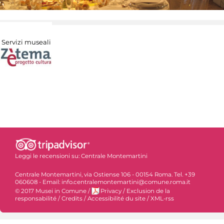
Servizi museali
Leggi le recensioni su:
Centrale Montemartini
Centrale Montemartini, via Ostiense 106 - 00154 Roma. Tel. +39
060608 - Email: info.centralemontemartini@comune.roma.it
© 2017 Musei in Comune
/
Privacy
/
Exclusion de la
responsabilité
/
Credits
/
Accessibilité du site
/
XML-rss