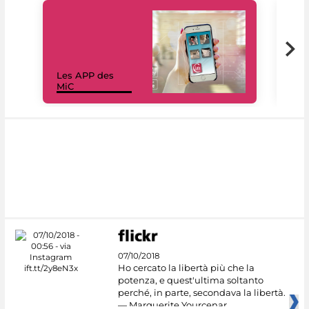
Les APP des
Les
MiC
rés
07/10/2018
Ho cercato la libertà più che la
potenza, e quest'ultima soltanto
perché, in parte, secondava la libertà.
— Marguerite Yourcenar