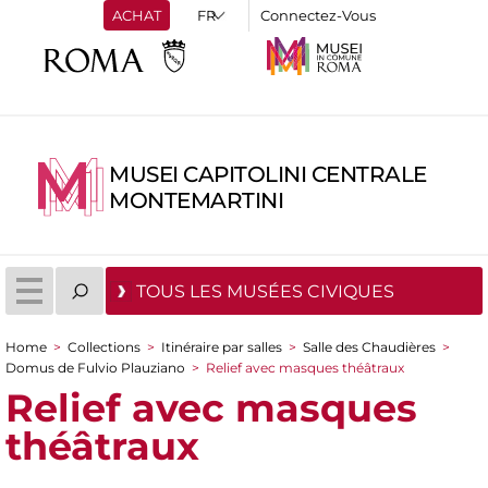
ACHAT
Connectez-Vous
MUSEI CAPITOLINI CENTRALE
MONTEMARTINI
TOUS LES MUSÉES CIVIQUES
Home
>
Collections
>
Itinéraire par salles
>
Salle des Chaudières
>
You are here
Domus de Fulvio Plauziano
>
Relief avec masques théâtraux
Relief avec masques
théâtraux