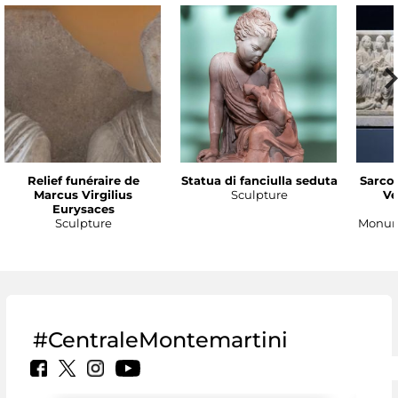
Relief funéraire de
Statua di fanciulla seduta
Sarco
Marcus Virgilius
Sculpture
Ve
Eurysaces
Sculpture
Monume
#CentraleMontemartini