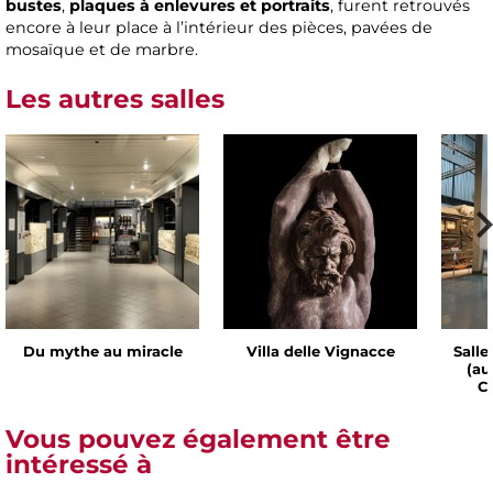
bustes
,
plaques à enlevures et portraits
, furent retrouvés
encore à leur place à l’intérieur des pièces, pavées de
mosaïque et de marbre.
Les autres salles
Du mythe au miracle
Villa delle Vignacce
Salle
(au
Ch
Vous pouvez également être
intéressé à