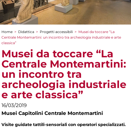
Home
>
Didattica
>
Progetti accessibili
>
Musei da toccare “La
Tu sei qui
Centrale Montemartini: un incontro tra archeologia industriale e arte
classica”
Musei da toccare “La
Centrale Montemartini:
un incontro tra
archeologia industriale
e arte classica”
16/03/2019
Musei Capitolini Centrale Montemartini
Visite guidate tattili-sensoriali con operatori specializzati.