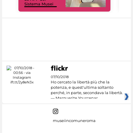
Sistema Musei
net
07/10/2018
Ho cercato la libertà più che la
potenza, e quest'ultima soltanto
perché, in parte, secondava la libertà.
— Marguerite Yourcenar
museiincomuneroma