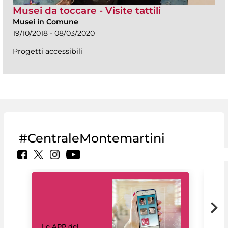
Musei da toccare - Visite tattili
Musei in Comune
19/10/2018 - 08/03/2020
Progetti accessibili
#CentraleMontemartini
Il 
Le APP del
Mus