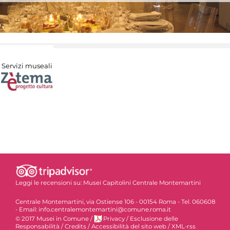
Servizi museali
Leggi le recensioni su:
Musei Capitolini Centrale Montemartini
Centrale Montemartini, via Ostiense 106 - 00154 Roma - Tel. 060608
- Email: info.centralemontemartini@comune.roma.it
© 2017 Musei in Comune
/
Privacy
/
Esclusione delle
Responsabilità
/
Credits
/
Accessibilità del sito web
/
XML-rss