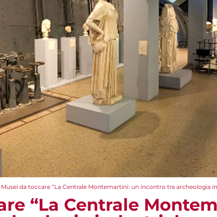
Musei da toccare “La Centrale Montemartini: un incontro tra archeologia ind
are “La Centrale Montema