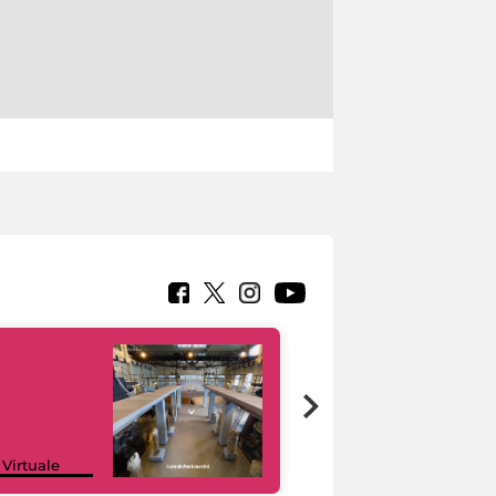
Google Arts &
 Virtuale
Culture