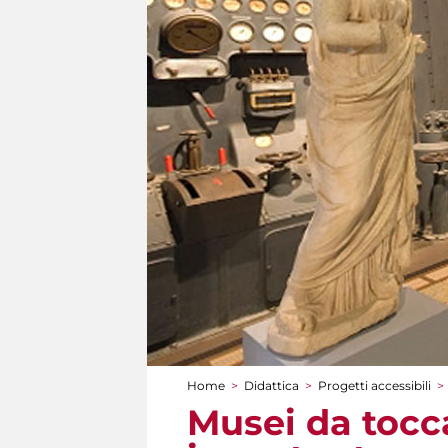
Home
>
Didattica
>
Progetti accessibili
>
Tu sei qui
Musei da tocc