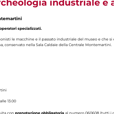
rcheologia industriale e 
ntemartini
operatori specializzati.
isti le macchine e il passato industriale del museo e che si 
ina, conservato nella Sala Caldaie della Centrale Montemartini.
tini
alle 13.00
tuita con
prenotazione obbligatoria
al numero
060608 (tutti i g