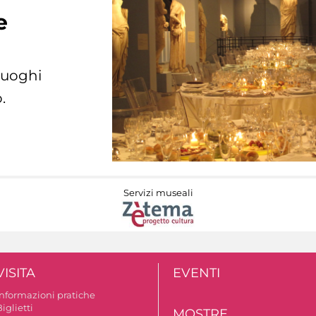
e
 luoghi
.
Servizi museali
VISITA
EVENTI
Informazioni pratiche
iglietti
MOSTRE