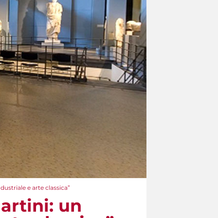
ustriale e arte classica”
rtini: un