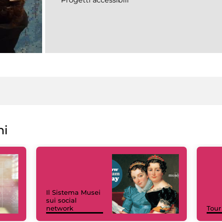
ni
Il Sistema Musei
sui social
network
Tour