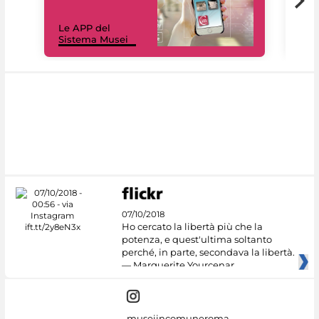
Il 
Le APP del
Mus
Sistema Musei
net
07/10/2018
Ho cercato la libertà più che la
potenza, e quest'ultima soltanto
perché, in parte, secondava la libertà.
— Marguerite Yourcenar
museiincomuneroma