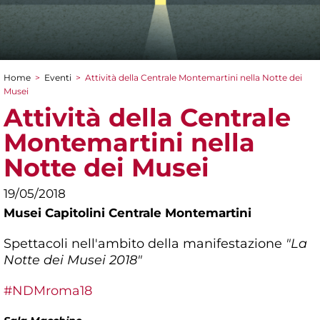
Home
>
Eventi
>
Attività della Centrale Montemartini nella Notte dei
Tu sei qui
Musei
Attività della Centrale
Montemartini nella
Notte dei Musei
19/05/2018
Musei Capitolini Centrale Montemartini
Spettacoli nell'ambito della manifestazione
"La
Notte dei Musei 2018"
#NDMroma18