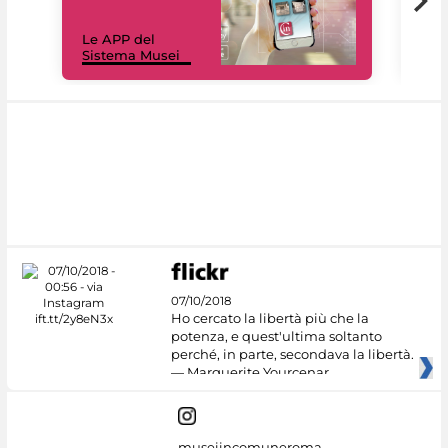
Il 
Le APP del
Mus
Sistema Musei
net
07/10/2018
Ho cercato la libertà più che la
potenza, e quest'ultima soltanto
perché, in parte, secondava la libertà.
— Marguerite Yourcenar
museiincomuneroma