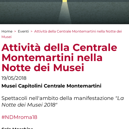
Home
>
Eventi
>
Attività della Centrale Montemartini nella Notte dei
Tu sei qui
Musei
Attività della Centrale
Montemartini nella
Notte dei Musei
19/05/2018
Musei Capitolini Centrale Montemartini
Spettacoli nell'ambito della manifestazione
"La
Notte dei Musei 2018"
#NDMroma18