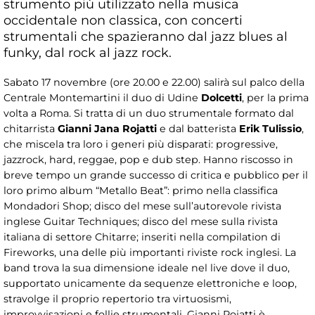
strumento più utilizzato nella musica
occidentale non classica, con concerti
strumentali che spazieranno dal jazz blues al
funky, dal rock al jazz rock.
Sabato 17 novembre (ore 20.00 e 22.00) salirà sul palco della
Centrale Montemartini il duo di Udine
Dolcetti
, per la prima
volta a Roma. Si tratta di un duo strumentale formato dal
chitarrista
Gianni Jana Rojatti
e dal batterista
Erik Tulissio
,
che miscela tra loro i generi più disparati: progressive,
jazzrock, hard, reggae, pop e dub step. Hanno riscosso in
breve tempo un grande successo di critica e pubblico per il
loro primo album “Metallo Beat”: primo nella classifica
Mondadori Shop; disco del mese sull’autorevole rivista
inglese Guitar Techniques; disco del mese sulla rivista
italiana di settore Chitarre; inseriti nella compilation di
Fireworks, una delle più importanti riviste rock inglesi. La
band trova la sua dimensione ideale nel live dove il duo,
supportato unicamente da sequenze elettroniche e loop,
stravolge il proprio repertorio tra virtuosismi,
improvvisazioni e follie strumentali. Gianni Rojatti è