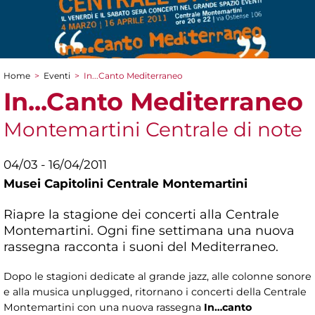
Home
>
Eventi
>
In...Canto Mediterraneo
Tu sei qui
In...Canto Mediterraneo
Montemartini Centrale di note
04/03 - 16/04/2011
Musei Capitolini Centrale Montemartini
Riapre la stagione dei concerti alla Centrale
Montemartini. Ogni fine settimana una nuova
rassegna racconta i suoni del Mediterraneo.
Dopo le stagioni dedicate al grande jazz, alle colonne sonore
e alla musica unplugged, ritornano i concerti della Centrale
Montemartini con una nuova rassegna
In…canto