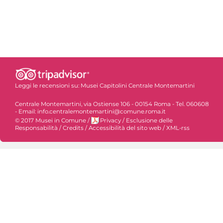
Leggi le recensioni su:
Musei Capitolini Centrale Montemartini
Centrale Montemartini, via Ostiense 106 - 00154 Roma - Tel. 060608
- Email: info.centralemontemartini@comune.roma.it
© 2017 Musei in Comune
/
Privacy
/
Esclusione delle
Responsabilità
/
Credits
/
Accessibilità del sito web
/
XML-rss