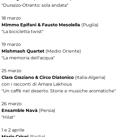
"Durazzo-Otranto: sola andata"
18 marzo
Mimmo Epifani & Fausto Mesolella
(Puglia)
"La bicicletta twist"
19 marzo
Mishmash Quartet
(Medio Oriente)
"La memoria dell'acqua"
25 marzo
Clara Graziano & Circo Diatonico
(Italia-Algeria)
con i racconti di Amara Lakhous
"Un caffè nel deserto. Storie e musiche aromatiche"
26 marzo
Ensamble Navà
(Persia)
"Hilat"
1 e 2 aprile
Mario Crispi
(Sicilia)