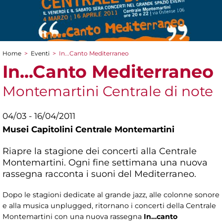
Home
>
Eventi
>
In...Canto Mediterraneo
Tu sei qui
In...Canto Mediterraneo
Montemartini Centrale di note
04/03 - 16/04/2011
Musei Capitolini Centrale Montemartini
Riapre la stagione dei concerti alla Centrale
Montemartini. Ogni fine settimana una nuova
rassegna racconta i suoni del Mediterraneo.
Dopo le stagioni dedicate al grande jazz, alle colonne sonore
e alla musica unplugged, ritornano i concerti della Centrale
Montemartini con una nuova rassegna
In…canto