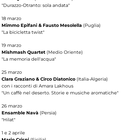
"Durazzo-Otranto: sola andata"
18 marzo
Mimmo Epifani & Fausto Mesolella
(Puglia)
"La bicicletta twist"
19 marzo
Mishmash Quartet
(Medio Oriente)
"La memoria dell'acqua"
25 marzo
Clara Graziano & Circo Diatonico
(Italia-Algeria)
con i racconti di Amara Lakhous
"Un caffè nel deserto. Storie e musiche aromatiche"
26 marzo
Ensamble Navà
(Persia)
"Hilat"
1 e 2 aprile
Mario Crispi
(Sicilia)