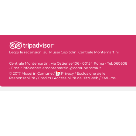
Leggi le recensioni su:
Musei Capitolini Centrale Montemartini
Centrale Montemartini, via Ostiense 106 - 00154 Roma - Tel. 060608
- Email: info.centralemontemartini@comune.roma.it
© 2017 Musei in Comune
/
Privacy
/
Esclusione delle
Responsabilità
/
Credits
/
Accessibilità del sito web
/
XML-rss