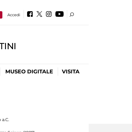
a
Accedi
INI
MUSEO DIGITALE
VISITA
 a.C.