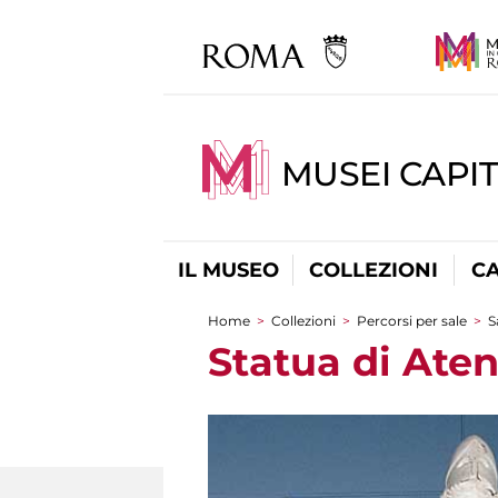
MUSEI CAPI
IL MUSEO
COLLEZIONI
C
Home
>
Collezioni
>
Percorsi per sale
>
S
Tu sei qui
Statua di Atena