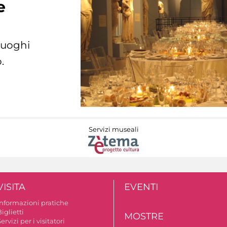
e
 luoghi
.
Servizi museali
VISITA
EVENTI
Informazioni pratiche
iglietti
MOSTRE
ervizi per i visitatori