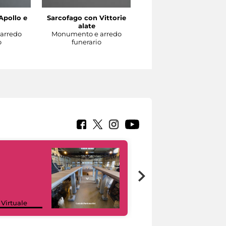
Apollo e
Sarcofago con Vittorie
Sarcofago con clipeo
alate
sorretto da eroti alati
arredo
Monumento e arredo
Monumento e arredo
o
funerario
funerario
Google Arts &
 Virtuale
Culture