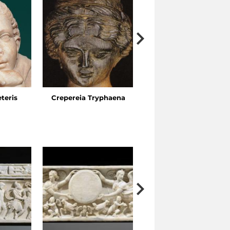
eteris
Crepereia Tryphaena
Horti dell’Esquilino, Vi
Ariosto