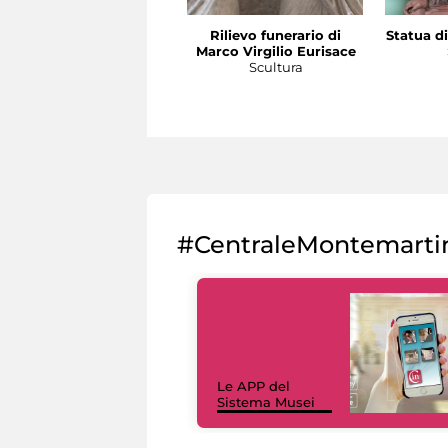
Rilievo funerario di
Statua di
Marco Virgilio Eurisace
Scultura
#CentraleMontemarti
Le APP del
Sistema Musei