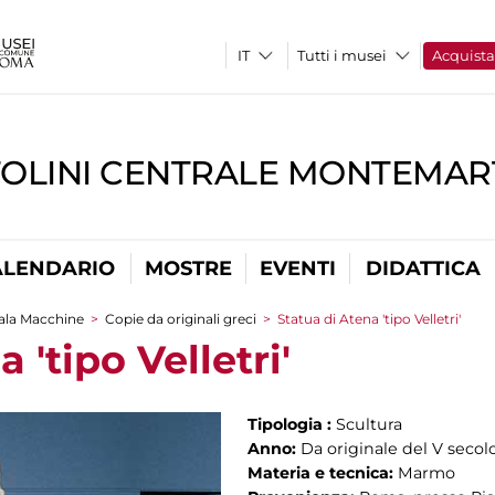
Tutti i musei
Acquist
TOLINI CENTRALE MONTEMART
ALENDARIO
MOSTRE
EVENTI
DIDATTICA
ala Macchine
>
Copie da originali greci
>
Statua di Atena 'tipo Velletri'
 'tipo Velletri'
Tipologia :
Scultura
Anno:
Da originale del V secolo
Materia e tecnica:
Marmo