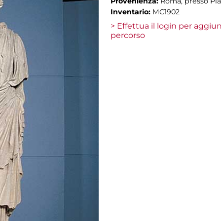
Provenienza:
Roma, presso Piaz
Inventario:
MC1902
> Effettua il login per aggi
percorso