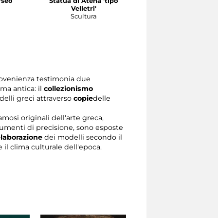
rseo
Statua di Atena 'tipo
a
Velletri'
Scultura
provenienza testimonia due
ma antica: il
collezionismo
delli greci attraverso
copie
delle
amosi originali dell'arte greca,
rumenti di precisione, sono esposte
elaborazione
dei modelli secondo il
il clima culturale dell'epoca.