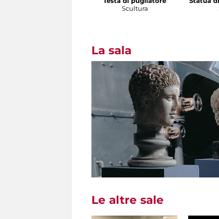
Testa di pugilatore
Statua d
Scultura
La sala
Le altre sale