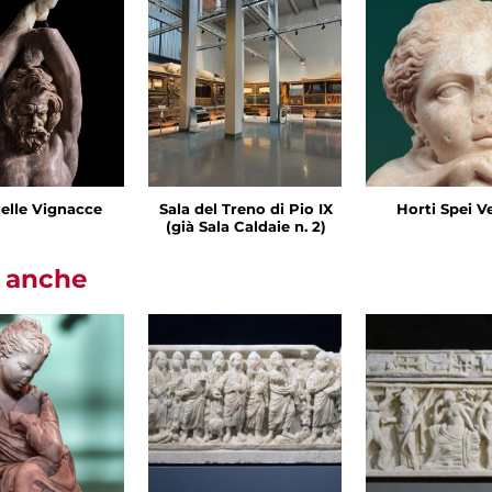
delle Vignacce
Sala del Treno di Pio IX
Horti Spei V
(già Sala Caldaie n. 2)
i anche