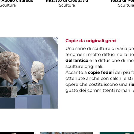
i Apollo citaredo
Ritratto di Cleopatra
Testa di Pe
Scultura
Scultura
Scultur
Copie da originali greci
Una serie di sculture di varia 
fenomeni molto diffusi nella Ro
dell'antico
e la diffusione di mo
sculture originali.
Accanto a
copie fedeli
dei più f
ottenute anche con calchi e st
opere che costituiscono una
ri
gusto dei committenti romani e 